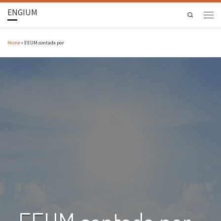
ENGIUM
Search
Home
»
EEUM contada por