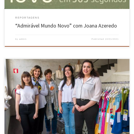
REPORTAGENS
“Admirável Mundo Novo” com Joana Azeredo
by
admin
Published
10/01/2021
Empresa têxtil-lar desafiou os alunos do curso a criarem peças para doação às vítimas do
ciclone Idai, que atingiu Moçambique no inicio de março e causou mais de 600 mortes
naquele país Os alunos de Design e Marketing de Moda e a empresa Crishome Tex uniram-se
em projeto de voluntariado […]