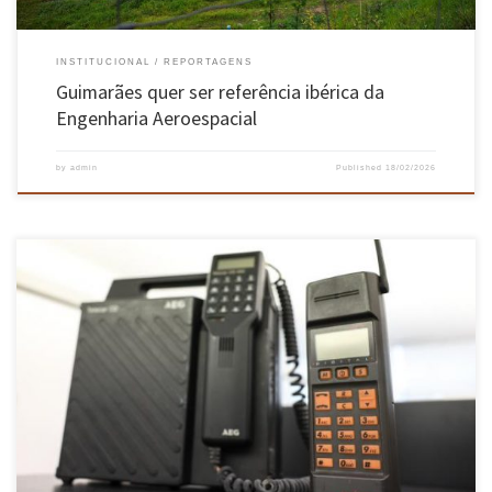
INSTITUCIONAL
REPORTAGENS
Guimarães quer ser referência ibérica da
Engenharia Aeroespacial
by
admin
Published
18/02/2026
De forma física ou virtual é possível conhecer um pouco mais da história da informática e
dos smartphones em dois museus ímpares no panorama nacional e até mesmo
internacional. Reúnem, claramente, objetos com história! Preservar a história, divulgar
equipamentos e conferir-lhes a real importância que tiveram na nossa vida. Na […]