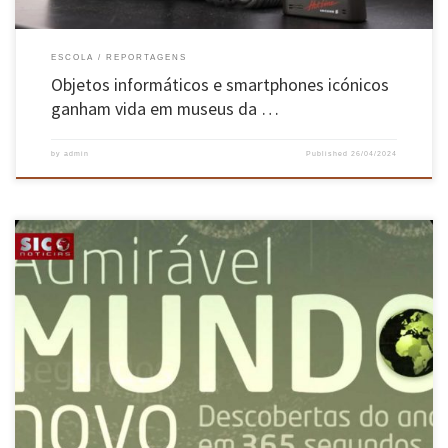
ESCOLA
REPORTAGENS
Objetos informáticos e smartphones icónicos
ganham vida em museus da …
by
admin
Published
26/04/2024
A história da poderosa técnica de edição genética, que foi este ano reconhecida com o Prémio
Nobel da Química e que pode ser num futuro próximo a solução para muitas doenças hoje
incuráveis, começou há mais de 3 mil milhões de anos quando surgiram as primeiras
bactérias e os bacteriófagos, […]