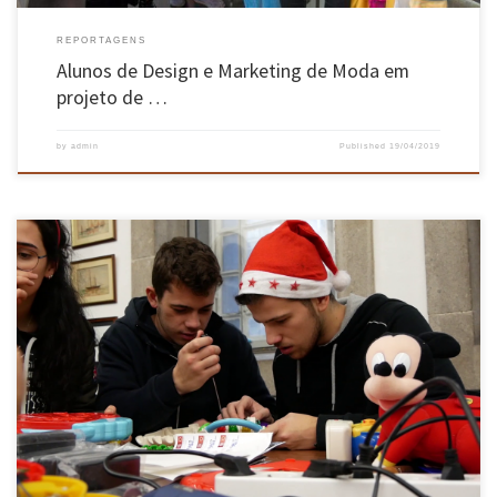
REPORTAGENS
Alunos de Design e Marketing de Moda em
projeto de …
by
admin
Published
19/04/2019
Campanha levada a cabo pelos Serviços de Ação Social contou com o apoio do Núcleo de
Robótica do DEI A 11ª edição da Campanha de Recolhe de Brinquedos “Oferece e faz uma
criança feliz!” disseminada por grande parte da região minhota, bateu o recorde de
brinquedos recolhidos, alcançando 5038 brinquedos, […]