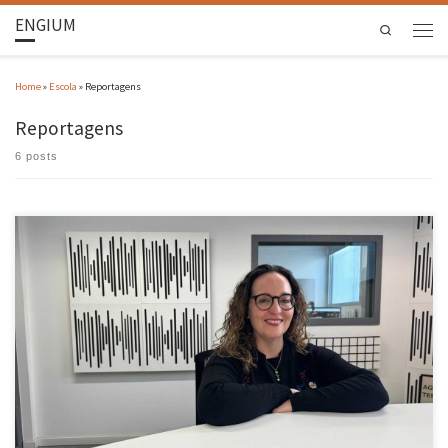
ENGIUM
Search
Home
»
Escola
»
Reportagens
Reportagens
6 posts
A investigadora do centro 2C2T da Escola de Engenharia da UMinho lidera cinco projetos do
PRR focados na descarbonização e na criação de têxteis inteligentes. De pensos para
tratamento de cancro a coleções de moda feitas com redes de pesca recicladas, a inovação
minhota está a antecipar as novas exigências […]