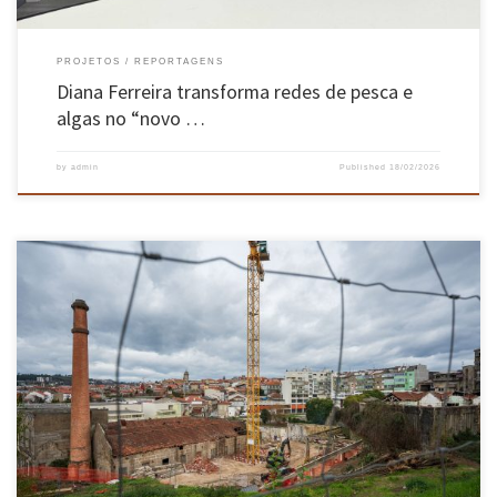
PROJETOS
REPORTAGENS
Diana Ferreira transforma redes de pesca e
algas no “novo …
by
admin
Published
18/02/2026
“Guimarães quer ser referência ibérica da engenharia aeroespacial”, diz presidente da
autarquia, que revela a receção a Luís Montenegro para a apresentação da estratégia
nacional para o espaço. A apresentação da estratégia nacional para o espaço vai ocorrer em
Guimarães, autarquia liderada pelo social-democrata Ricardo Araújo, representando o ponto
de […]