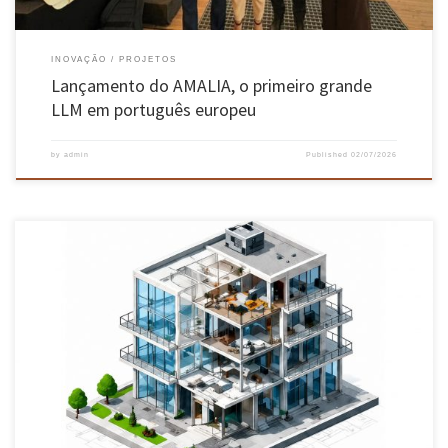
INOVAÇÃO
PROJETOS
Lançamento do AMALIA, o primeiro grande
LLM em português europeu
by
admin
Published
02/07/2026
Todos os projetos de licenciamento urbanístico no país terão de ser entregues em modelo 3D
a partir de 2030 O Município de Gaia, com apoio da Escola de Engenharia da UMinho, lançou
um guia inédito para o licenciamento digital da construção, para tornar a análise e
aprovação de projetos de […]