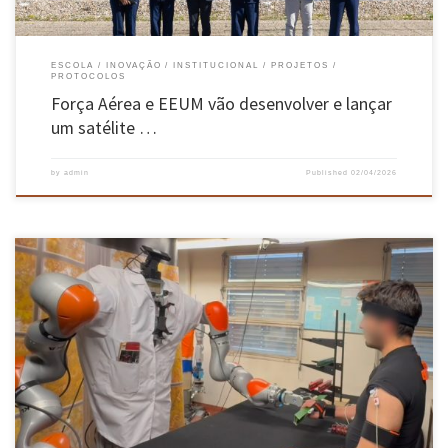
ESCOLA
INOVAÇÃO
INSTITUCIONAL
PROJETOS
PROTOCOLOS
Força Aérea e EEUM vão desenvolver e lançar
um satélite …
by
admin
Published
02/04/2026
Aprende por meio da interação com humanos para garantir eficiência, bem-estar e
segurança. Resultados do projeto “I-CATER” foram divulgados no dia 30 janeiro, em
Guimarães. Imagine trabalhar lado a lado com um robô humanoide que não só o/a ajuda a
levantar peças pesadas, mas também percebe quando está cansado/a, adapta-se […]