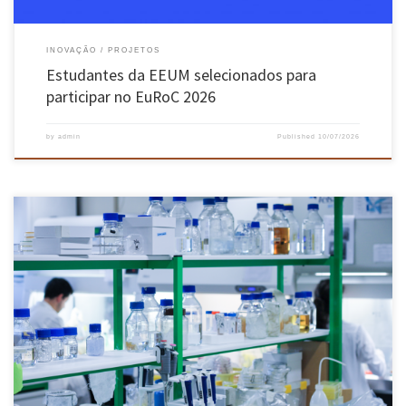
INOVAÇÃO
PROJETOS
Estudantes da EEUM selecionados para
participar no EuRoC 2026
by
admin
Published
10/07/2026
O Projeto IngredientIA combina inteligência artificial, modelação computacional e sistemas
experimentais de digestão em microescala para compreender como os ingredientes
alimentares interagem com a microbiota intestinal e apoiar o desenvolvimento de
alimentos mais eficazes e personalizados. Aliando inteligência artificial, modelação
computacional e simulação digestiva em microescala, o Projeto IngredientIA, coordenado
[…]