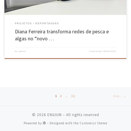
PROJETOS
REPORTAGENS
Diana Ferreira transforma redes de pesca e
algas no “novo …
by
admin
Published
18/02/2026
Posts navigation
Old
1
2
…
11
OLDER POSTS
© 2026
ENGIUM
– All rights reserved
Powered by
– Designed with the
Customizr theme