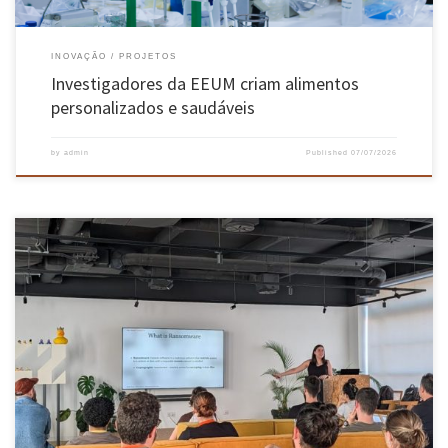
INOVAÇÃO
PROJETOS
Investigadores da EEUM criam alimentos
personalizados e saudáveis
by
admin
Published
07/07/2026
Investigadora do INESC TEC UMinho e docente convidada do Departamento de Informática
da EEUM apresentou à comunidade de cibersegurança o trabalho desenvolvido pelo
Instituto na análise e na proteção contra este tipo de ataque, durante o 12.º encontro do
Open Worldwide Application Security Project (OWASP Porto), o capítulo regional da […]