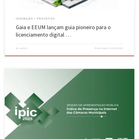
INOVAÇÃO
PROJETOS
Gaia e EEUM lançam guia pioneiro para o
licenciamento digital …
by
admin
Published
22/05/2026
A Universidade do Minho, a Agência para a Reforma Tecnológica do Estado (ARTE) e a
Universidade das Nações Unidas – Unidade Operacional de Governação Eletrónica (UNU-
EGOV) organizaram a 20 de abril, pelas 16h00, a apresentação dos resultados do Índice da
Presença na Internet das Câmaras Municipais (IPIC) 2025, numa sessão […]