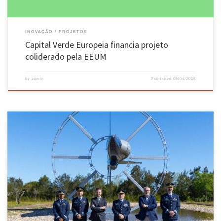
INOVAÇÃO
PROJETOS
Capital Verde Europeia financia projeto
coliderado pela EEUM
by
admin
Published
09/04/2026
Acordo assinado em Sintra prevê a observação científica em órbita baixa do Prometheus-2 e
uma nova infraestrutura de dados espaciais na UMinho A Academia da Força Aérea
Portuguesa (AFA) e a Universidade do Minho vão desenvolver, lançar e operar o satélite
académico “Prometheus-2” nos próximos meses. Esta missão espacial vai […]