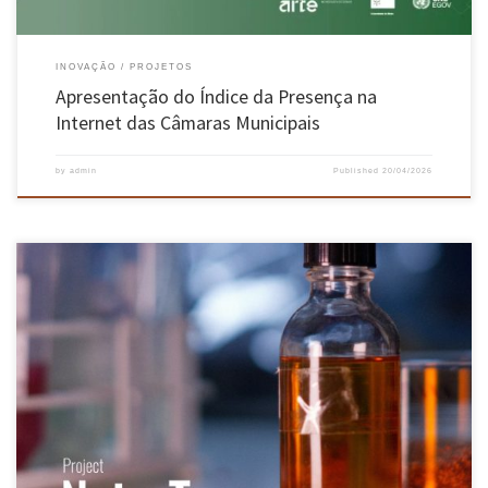
INOVAÇÃO
PROJETOS
Apresentação do Índice da Presença na
Internet das Câmaras Municipais
by
admin
Published
20/04/2026
Projeto NaturTex procura dar uma nova utilidade a resíduos e subprodutos agroflorestais e
da indústria frutícola do interior de Portugal, convertendo-os em corantes e compostos
naturais para uso no setor têxtil. E se os resíduos agroflorestais tivessem o potencial de
dar origem a têxteis com propriedades antimicrobianas, antifúngicas, antioxidantes e […]