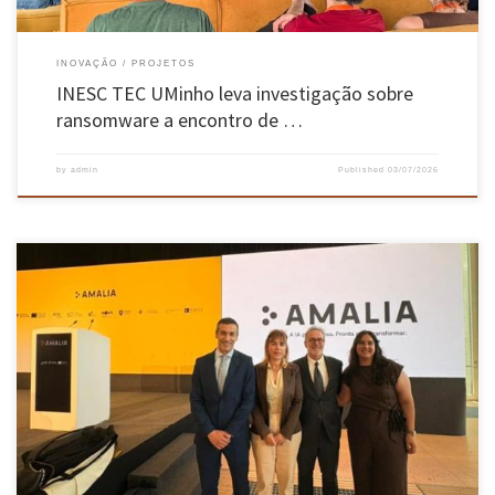
INOVAÇÃO
PROJETOS
INESC TEC UMinho leva investigação sobre
ransomware a encontro de …
by
admin
Published
03/07/2026
O AMALIA, o primeiro modelo de linguagem de grande escala (LLM) desenvolvido de raiz em
português europeu, foi apresentado a 1 de julho de 2026, no Instituto Superior Técnico, em
Lisboa. O momento contou com intervenções do Primeiro-ministro, Luís Montenegro, do
Ministro Adjunto e da Reforma do Estado, Gonçalo Matias, […]