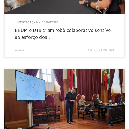
INVESTIGAÇÃO
PROJETOS
EEUM e DTx criam robô colaborativo sensível
ao esforço dos …
by
admin
Published
18/02/2026
Arrancaram em janeiro os estudos prévios para a execução do projeto do BRT de Guimarães.
A nova etapa foi anunciada no dia 13 janeiro pelo autarca Ricardo Araújo que esteve
acompanhado pelo ministro das infraestruturas, Miguel Pinto Luz, num sinal de
convergência entre a autarquia e o governo central em […]