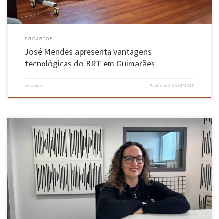
PROJETOS
José Mendes apresenta vantagens
tecnológicas do BRT em Guimarães
by
admin
Published
18/02/2026
A investigadora do centro 2C2T da Escola de Engenharia da UMinho lidera cinco projetos do
PRR focados na descarbonização e na criação de têxteis inteligentes. De pensos para
tratamento de cancro a coleções de moda feitas com redes de pesca recicladas, a inovação
minhota está a antecipar as novas exigências […]