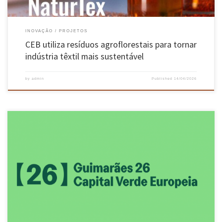
INOVAÇÃO
PROJETOS
CEB utiliza resíduos agroflorestais para tornar
indústria têxtil mais sustentável
by
admin
Published
14/04/2026
O projeto “Rotas Ambientais Acessíveis Lideradas por Cidadãos/Percursos Acessíveis
Personalizados para Saúde e Segurança – CLEAR PATHS”, de Giorgio Pace (Escola de Ciências
da UMinho), Dalila Durães, Miguel Nóbrega (ambos da Escola de Engenharia da UMinho) e
Andrea Ribeiro (Instituto Superior de Saúde), foi aprovado para financiamento pela
comissão científica […]