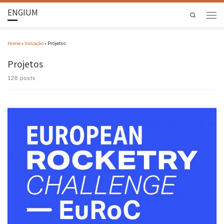
ENGIUM
Search
Home
»
Inovação
»
Projetos
Projetos
128 posts
A equipa Daedalus do MAST – Minho Aerospace Student’s Team foi selecionado entre 61
candidaturas como uma das 25 equipas participantes no European Rocketery Challenge
2026, através do projeto DAEDALUS, e os estudantes da Escola de Engenharia da UMinho
não poderiam estar mais entusiasmados: “Isto representa um enorme passo nas […]