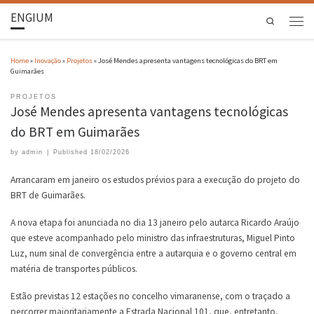
ENGIUM
Search
Home
»
Inovação
»
Projetos
»
José Mendes apresenta vantagens tecnológicas do BRT em
Guimarães
PROJETOS
José Mendes apresenta vantagens tecnológicas
do BRT em Guimarães
by
admin
|
Published
18/02/2026
Arrancaram em janeiro os estudos prévios para a execução do projeto do
BRT de Guimarães.
A nova etapa foi anunciada no dia 13 janeiro pelo autarca Ricardo Araújo
que esteve acompanhado pelo ministro das infraestruturas, Miguel Pinto
Luz, num sinal de convergência entre a autarquia e o governo central em
matéria de transportes públicos.
Estão previstas 12 estações no concelho vimaranense, com o traçado a
percorrer maioritariamente a Estrada Nacional 101, que, entretanto,