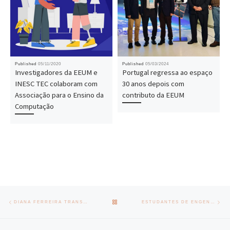
Published
05/11/2020
Published
05/03/2024
Investigadores da EEUM e
Portugal regressa ao espaço
INESC TEC colaboram com
30 anos depois com
Associação para o Ensino da
contributo da EEUM
Computação
Post navigation
Previous post
Nex
BACK TO POST LIST
DIANA FERREIRA TRANSFORMA REDES DE PESCA E ALGAS NO “NOVO ALGODÃO” DA INDÚSTRIA TÊXTIL
ESTUDANTES DE ENGENHARIA AEROESPACIAL PÕEM EM PRÁTICA CONHECIMENTOS EM DESAFIO