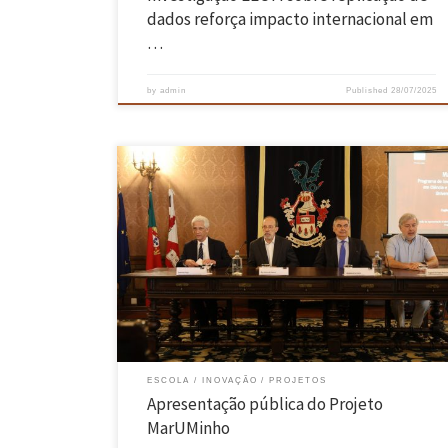
dados reforça impacto internacional em
…
by
admin
Published
28/07/2025
O MarUMinho – Programa de Investigação Multidisciplinar em Ciênci
e Tecnologia Marinha da Universidade do Minho foi apresentado
publicamente no dia 2 de julho, no Salão Nobre da Reitoria, no Largo
do Paço, em Braga. O projeto tem financiamento da Fundação
Calouste Gulbenkian. A sessão contou com as intervenções do […]
ESCOLA
INOVAÇÃO
PROJETOS
Apresentação pública do Projeto
MarUMinho