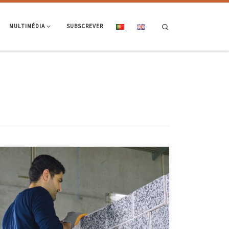
Search
MULTIMÉDIA
SUBSCREVER
O projeto Stand4Heritage, coordenado por Paulo Lourenço,
investigador do ISISE – Institute for Sustainability and Innovation in
Structural Engineering da Escola de Engenharia, esteve em destaque
no programa CNN Inovação. O STAND4HERITAGE (New STANDards for
seismic assessment of built cultural heritage) empenha-se
ambiciosamente na introdução de novos padrões para salvaguardar