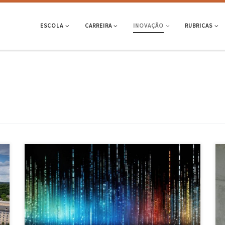
ESCOLA
CARREIRA
INOVAÇÃO
RUBRICAS
O projeto BANKSY, financiado pela FCT, promete inovar o modo como
lidamos com contextos marcados por informações incompletas,
incertas ou até contraditórias. Com duração prevista de três anos, o
projeto resulta de uma parceria entre o INESC TEC, o CIDMA, a
Universidade de Aveiro e a AIBILI (Association for Innovation […]