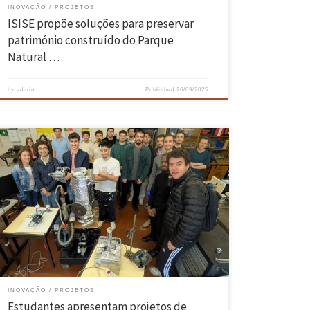
INOVAÇÃO
PROJETOS
ISISE propõe soluções para preservar
património construído do Parque
Natural …
by
admin
Published
26/09/2025
Estudantes do Mestrado em Engenharia Mecânica da EEUM
apresentaram demonstradores de tecnologias ligadas às energias
limpas e à propulsão terrestre e aeroespacial Os estudantes do 1.º
ano da Área de Especialização em Tecnologias Energéticas e
Ambientais aplicaram os conhecimentos adquiridos na unidade
curricular de Processos Termoquímicos, construindo quatro protótipos
demonstradores […]
INOVAÇÃO
PROJETOS
Estudantes apresentam projetos de