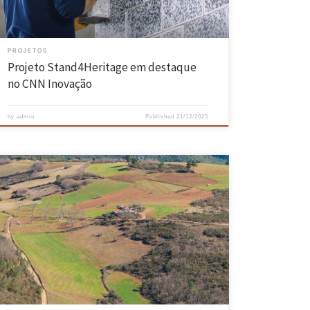
[…]
PROJETOS
Projeto Stand4Heritage em destaque
no CNN Inovação
by
admin
Published
21/12/2025
No passado dia 25 setembro foram divulgados os resultados do projeto
científico “INHAVIT- Abordagens sustentáveis para a reabilitação e
revitalização do património cultural construído do Parque Natural de
Montesinho”, situado nos concelhos de Bragança e Vinhais. A sessão
realizou-se no auditório nobre da Universidade do Minho, no campus
de Azurém, […]