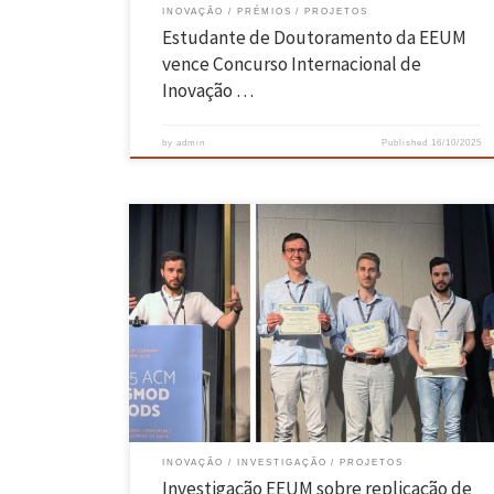
INOVAÇÃO
PRÉMIOS
PROJETOS
Estudante de Doutoramento da EEUM
vence Concurso Internacional de
Inovação …
by
admin
Published
16/10/2025
Investigação do INESC TEC UMinho sobre replicação de dados em
bases de dados relacionais foi, recentemente, distinguida com uma
menção honrosa na SIGMOD 2025, uma das principais conferências
internacionais na área de gestão de dados, posicionando-se entre os
quatro melhores artigos da conferência dos 250 submetidos. O artigo
intitulado “CRDV: Conflict‑free […]
INOVAÇÃO
INVESTIGAÇÃO
PROJETOS
Investigação EEUM sobre replicação de