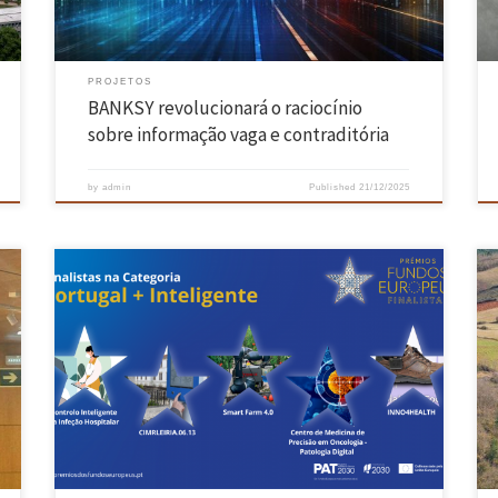
PROJETOS
BANKSY revolucionará o raciocínio
sobre informação vaga e contraditória
by
admin
Published
21/12/2025
O Hospital da Senhora da Oliveira, em Guimarães, é finalista da
primeira edição dos Prémios dos Fundos Europeus 2025, na categoria
“Portugal + Inteligente”, com o projeto “Controlo Inteligente da Infeção
Hospitalar”, considerado uma das iniciativas mais inovadoras
financiadas por fundos comunitários. A candidatura concorre ao lado
de outras quatro: […]