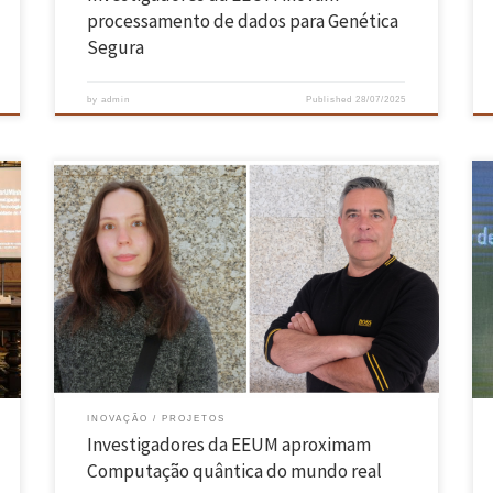
processamento de dados para Genética
Segura
by
admin
Published
28/07/2025
E se fosse possível usar computadores quânticos para descobrir novos
a
medicamentos, desenvolver materiais mais resistentes ou simular
reações químicas com uma precisão impensável? Luís Paulo Santos e
Mafalda Ramôa, investigadores do INESC TEC UMinho, têm
trabalhado, em colaboração muito próxima com investigadores da
Virginia Tech Center for Quantum Information Science […]
INOVAÇÃO
PROJETOS
Investigadores da EEUM aproximam
Computação quântica do mundo real