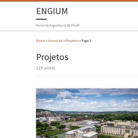
ENGIUM
Portal de Engenharia da EEUM
Home
»
Inovação
»
Projetos
»
Page 2
Projetos
128 posts
Numa altura em que a complexidade e popularidade das aplicações
baseadas em dados cresce a um ritmo sem precedentes, o INESC TEC
UMinho e a Carnegie Mellon University (CMU) estão a colaborar num
projeto para atacar um dos problemas mais discutidos na área: a
eficiência dos sistemas de processamento de […]