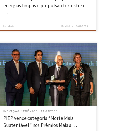
energias limpas e propulsão terrestre e
…
by
admin
Published
17/07/2025
O Projeto VALORNATURE, do PIEP, distinguiu-se pela componente de
inovação e pela promoção de dinâmicas transfronteiriças entre o
tecido empresarial da Euro-Região Galiza e Norte de Portugal. O PIEP
— Pólo de Inovação em Engenharia de Polímeros, centro de tecnologia
e inovação sediado em Guimarães, foi distinguido pela Comissão de
[…]
INOVAÇÃO
PRÉMIOS
PROJETOS
PIEP vence categoria “Norte Mais
Sustentável” nos Prémios Mais a …