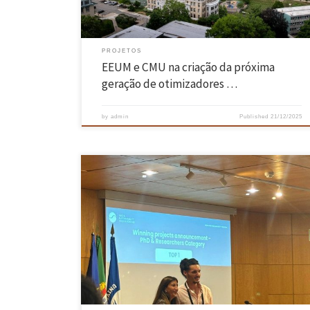
PROJETOS
EEUM e CMU na criação da próxima
geração de otimizadores …
by
admin
Published
21/12/2025
Projeto “USludge4Fertilizer” premiado entre 178 candidaturas de 39
países na Call for Projects 2025 do H2O & Sustainability Innovation
Hub O estudante de doutoramento em Engenharia Mecânica José
Fernandes, da Escola de Engenharia da Universidade do Minho, e os
professores Hélder Puga (Engenharia Mecânica) e Paulo Ramísio
(Engenharia Civil) foram […]