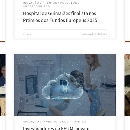
INOVAÇÃO
PRÉMIOS
PROJETOS
UNCATEGORIZED
Hospital de Guimarães finalista nos
Prémios dos Fundos Europeus 2025
by
admin
Published
29/09/2025
Uma equipa de investigadores do INESC TEC UMinho desenvolveu
uma nova ferramenta chamada Gyosa, capaz de realizar estudos
genómicos de forma segura em ambientes de computação em nuvem,
sem comprometer a privacidade dos dados. A inovação promete
revolucionar a forma como se processam análises genómicas em larga
escala, especialmente, na […]
INOVAÇÃO
INVESTIGAÇÃO
PROJETOS
Investigadores da EEUM inovam