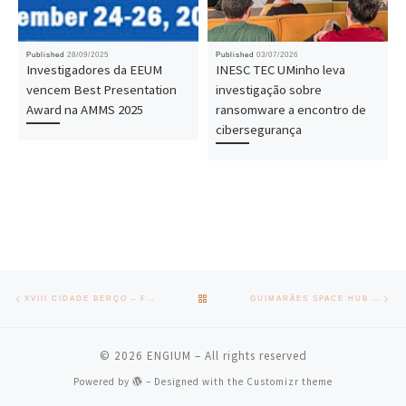
Published
28/09/2025
Published
03/07/2026
Investigadores da EEUM
INESC TEC UMinho leva
vencem Best Presentation
investigação sobre
Award na AMMS 2025
ransomware a encontro de
cibersegurança
Post navigation
Previous post
Nex
BACK TO POST LIST
XVIII CIDADE BERÇO – FESTIVAL DE TUNAS ACADÉMICAS DE VOLTA A GUIMARÃES
GUIMARÃES SPACE HUB DARÁ UM IMPULSO À INVESTIGAÇÃO E ECONOMIA AEROESPACIAL EM PORTUGAL
© 2026
ENGIUM
– All rights reserved
Powered by
– Designed with the
Customizr theme