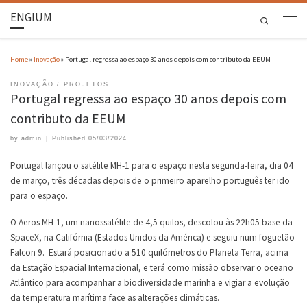
ENGIUM
Search
Home
»
Inovação
»
Portugal regressa ao espaço 30 anos depois com contributo da EEUM
INOVAÇÃO
PROJETOS
Portugal regressa ao espaço 30 anos depois com
contributo da EEUM
by
admin
|
Published
05/03/2024
Portugal lançou o satélite MH-1 para o espaço nesta segunda-feira, dia 04
de março, três décadas depois de o primeiro aparelho português ter ido
para o espaço.
O Aeros MH-1, um nanossatélite de 4,5 quilos, descolou às 22h05 base da
SpaceX, na Califórnia (Estados Unidos da América) e seguiu num foguetão
Falcon 9. Estará posicionado a 510 quilómetros do Planeta Terra, acima
da Estação Espacial Internacional, e terá como missão observar o oceano
Atlântico para acompanhar a biodiversidade marinha e vigiar a evolução
da temperatura marítima face as alterações climáticas.