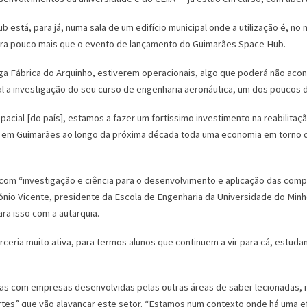
 está, para já, numa sala de um edifício municipal onde a utilização é, n
para pouco mais que o evento de lançamento do Guimarães Space Hub.
ga Fábrica do Arquinho, estiverem operacionais, algo que poderá não acont
 a investigação do seu curso de engenharia aeronáutica, um dos poucos di
ial [do país], estamos a fazer um fortíssimo investimento na reabilitação
 em Guimarães ao longo da próxima década toda uma economia em torno d
com “investigação e ciência para o desenvolvimento e aplicação das comp
ntónio Vicente, presidente da Escola de Engenharia da Universidade do Min
a isso com a autarquia.
rceria muito ativa, para termos alunos que continuem a vir para cá, estu
rias com empresas desenvolvidas pelas outras áreas de saber lecionadas,
rtes” que vão alavancar este setor. “Estamos num contexto onde há uma ef