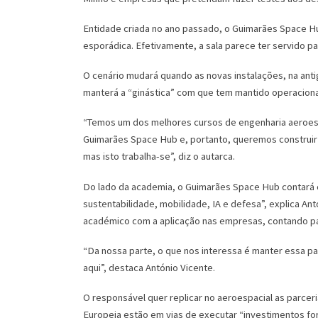
Entidade criada no ano passado, o Guimarães Space Hub
esporádica. Efetivamente, a sala parece ter servido 
O cenário mudará quando as novas instalações, na anti
manterá a “ginástica” com que tem mantido operacional
“Temos um dos melhores cursos de engenharia aeroespac
Guimarães Space Hub e, portanto, queremos construir
mas isto trabalha-se”, diz o autarca.
Do lado da academia, o Guimarães Space Hub contará 
sustentabilidade, mobilidade, IA e defesa”, explica A
académico com a aplicação nas empresas, contando par
“Da nossa parte, o que nos interessa é manter essa pa
aqui”, destaca António Vicente.
O responsável quer replicar no aeroespacial as parce
Europeia estão em vias de executar “investimentos fo