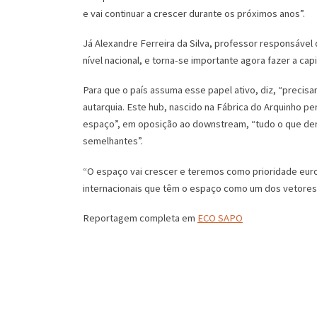
e vai continuar a crescer durante os próximos anos”.
Já Alexandre Ferreira da Silva, professor responsáve
nível nacional, e torna-se importante agora fazer a ca
Para que o país assuma esse papel ativo, diz, “precisa
autarquia. Este hub, nascido na Fábrica do Arquinho pe
espaço”, em oposição ao downstream, “tudo o que deri
semelhantes”.
“O espaço vai crescer e teremos como prioridade europ
internacionais que têm o espaço como um dos vetores 
Reportagem completa em
ECO SAPO