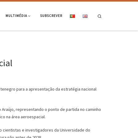
Search
MULTIMÉDIA
SUBSCREVER
cial
ontenegro para a apresentação da estratégia nacional
o Araújo, representando o ponto de partida no caminho
ico na área aeroespacial.
o cientistas e investigadores da Universidade do
ura não antes de 2028.