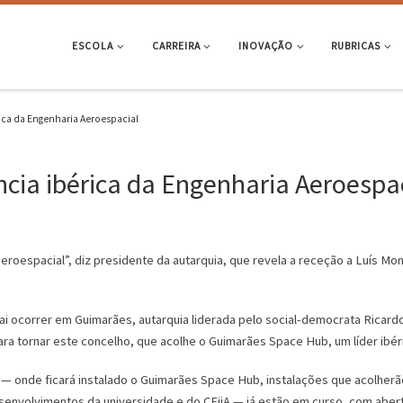
ESCOLA
CARREIRA
INOVAÇÃO
RUBRICAS
rica da Engenharia Aeroespacial
ncia ibérica da Engenharia Aeroespa
aeroespacial”, diz presidente da autarquia, que revela a receção a Luís M
ai ocorrer em Guimarães, autarquia liderada pelo social-democrata Ricard
ara tornar este concelho, que acolhe o Guimarães Space Hub, um líder ibér
o — onde ficará instalado o Guimarães Space Hub, instalações que acolherã
nvolvimentos da universidade e do CEiiA — já estão em curso, com abert