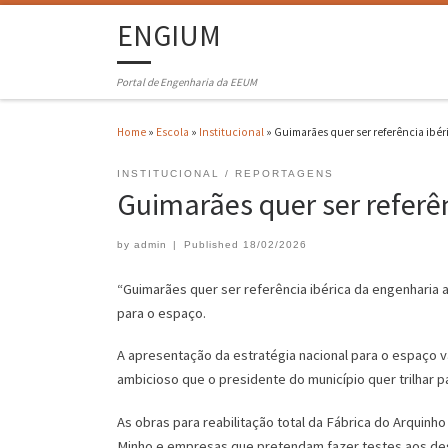
ENGIUM
Portal de Engenharia da EEUM
Home
»
Escola
»
Institucional
»
Guimarães quer ser referência ibé
INSTITUCIONAL
REPORTAGENS
Guimarães quer ser referê
by
admin
|
Published
18/02/2026
“Guimarães quer ser referência ibérica da engenharia 
para o espaço.
A apresentação da estratégia nacional para o espaço v
ambicioso que o presidente do município quer trilhar p
As obras para reabilitação total da Fábrica do Arquinh
Minho e empresas que pretendam fazer testes aos dese