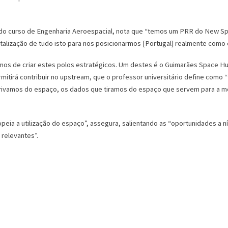
l do curso de Engenharia Aeroespacial, nota que “temos um PRR do New Spa
pitalização de tudo isto para nos posicionarmos [Portugal] realmente como c
mos de criar estes polos estratégicos. Um destes é o Guimarães Space Hub”
rmitirá contribuir no upstream, que o professor universitário define como
vamos do espaço, os dados que tiramos do espaço que servem para a mobil
eia a utilização do espaço”, assegura, salientando as “oportunidades a 
relevantes”.