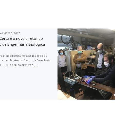
hed
02/10/2025
erca é o novo diretor do
o de Engenharia Biológica
rca tomou posse no passado dia 8 de
o como Diretor do Centro de Engenharia
a (CEB). A equipa diretiva é […]