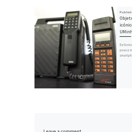
Publis
Objet
icóni
UMin
De forma
pouco ma
smartph
Leave a comment