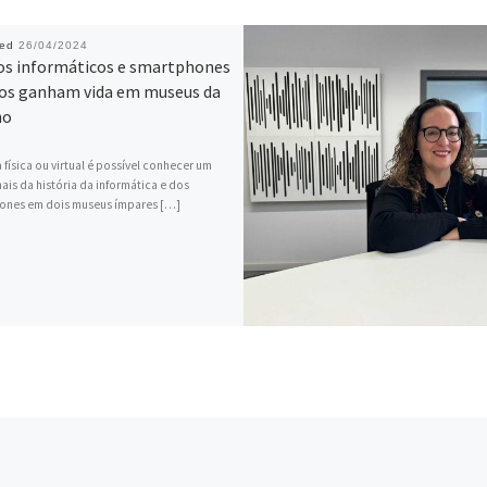
hed
26/04/2024
os informáticos e smartphones
cos ganham vida em museus da
ho
 física ou virtual é possível conhecer um
is da história da informática e dos
ones em dois museus ímpares […]