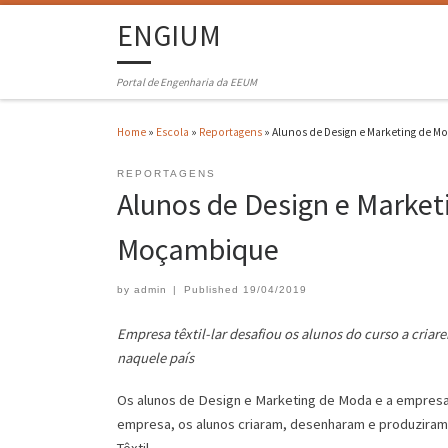
ENGIUM
Portal de Engenharia da EEUM
Home
»
Escola
»
Reportagens
»
Alunos de Design e Marketing de M
REPORTAGENS
Alunos de Design e Market
Moçambique
by
admin
|
Published
19/04/2019
Empresa têxtil-lar desafiou os alunos do curso a cria
naquele país
Os alunos de Design e Marketing de Moda e a empresa 
empresa, os alunos criaram, desenharam e produziram 