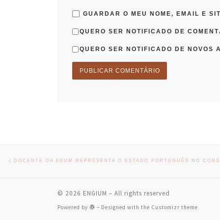
GUARDAR O MEU NOME, EMAIL E SI
QUERO SER NOTIFICADO DE COMENTÁ
QUERO SER NOTIFICADO DE NOVOS A
Post navigation
Previous post
DOCENTE DA EEUM REPRESENTA O ESTADO PORTUGUÊS NO CONS
© 2026
ENGIUM
– All rights reserved
Powered by
– Designed with the
Customizr theme