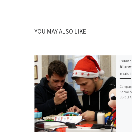
YOU MAY ALSO LIKE
Publis
Aluno
mais i
Campanh
Social 
do DEI A