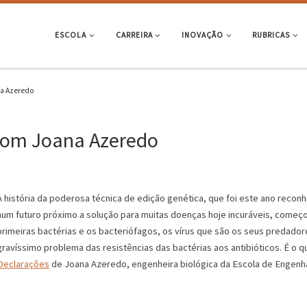
ESCOLA
CARREIRA
INOVAÇÃO
RUBRICAS
a Azeredo
com Joana Azeredo
A história da poderosa técnica de edição genética, que foi este ano reco
num futuro próximo a solução para muitas doenças hoje incuráveis, começo
primeiras bactérias e os bacteriófagos, os vírus que são os seus predador
gravíssimo problema das resistências das bactérias aos antibióticos. É o 
Declarações
de Joana Azeredo, engenheira biológica da Escola de Engenha