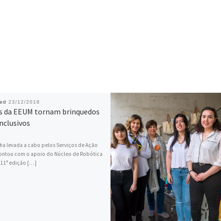
hed
23/12/2018
s da EEUM tornam brinquedos
nclusivos
a levada a cabo pelos Serviços de Ação
contou com o apoio do Núcleo de Robótica
 11ª edição […]