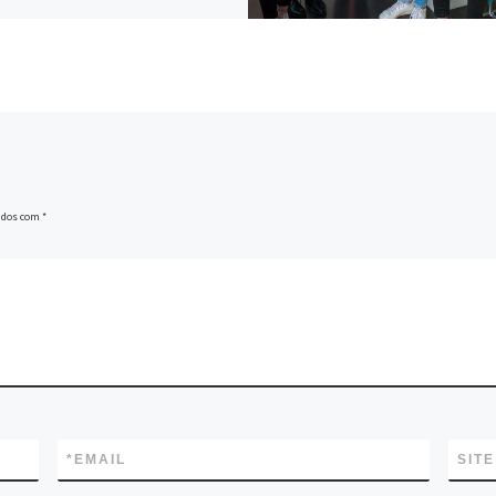
ados com
*
*
EMAIL
SITE