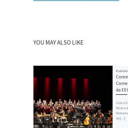
YOU MAY ALSO LIKE
Publis
Conce
Comem
da E
Com a O
Música d
Humanas
se […]