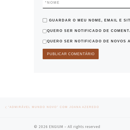
*
NOME
GUARDAR O MEU NOME, EMAIL E SI
QUERO SER NOTIFICADO DE COMENTÁ
QUERO SER NOTIFICADO DE NOVOS A
Post navigation
Previous post
“ADMIRÁVEL MUNDO NOVO” COM JOANA AZEREDO
© 2026
ENGIUM
– All rights reserved