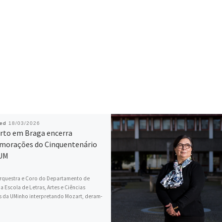
hed
18/03/2026
rto em Braga encerra
orações do Cinquentenário
EUM
rquestra e Coro do Departamento de
a Escola de Letras, Artes e Ciências
 da UMinho interpretando Mozart, deram-