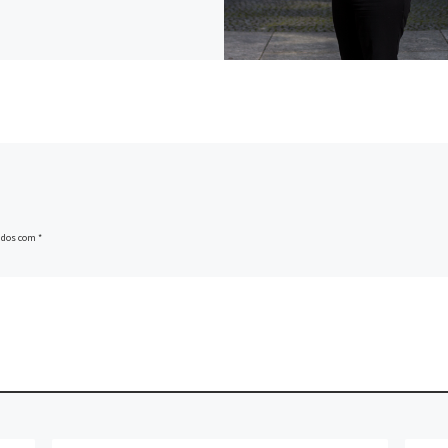
ados com
*