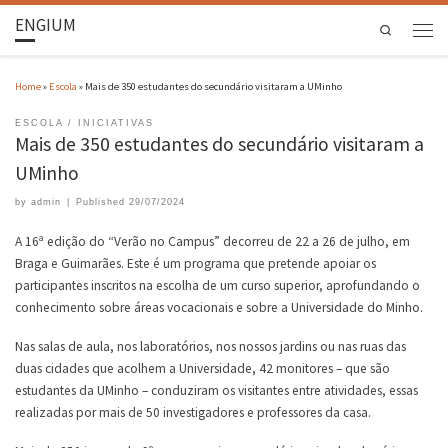
ENGIUM
Search
Home
»
Escola
»
Mais de 350 estudantes do secundário visitaram a UMinho
ESCOLA
INICIATIVAS
Mais de 350 estudantes do secundário visitaram a
UMinho
by
admin
|
Published
29/07/2024
A 16ª edição do “Verão no Campus” decorreu de 22 a 26 de julho, em
Braga e Guimarães. Este é um programa que pretende apoiar os
participantes inscritos na escolha de um curso superior, aprofundando o
conhecimento sobre áreas vocacionais e sobre a Universidade do Minho.
Nas salas de aula, nos laboratórios, nos nossos jardins ou nas ruas das
duas cidades que acolhem a Universidade, 42 monitores – que são
estudantes da UMinho – conduziram os visitantes entre atividades, essas
realizadas por mais de 50 investigadores e professores da casa.