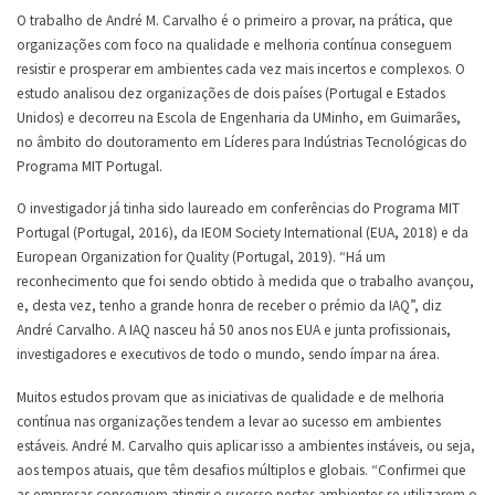
O trabalho de André M. Carvalho é o primeiro a provar, na prática, que
organizações com foco na qualidade e melhoria contínua conseguem
resistir e prosperar em ambientes cada vez mais incertos e complexos. O
estudo analisou dez organizações de dois países (Portugal e Estados
Unidos) e decorreu na Escola de Engenharia da UMinho, em Guimarães,
no âmbito do doutoramento em Líderes para Indústrias Tecnológicas do
Programa MIT Portugal.
O investigador já tinha sido laureado em conferências do Programa MIT
Portugal (Portugal, 2016), da IEOM Society International (EUA, 2018) e da
European Organization for Quality (Portugal, 2019). “Há um
reconhecimento que foi sendo obtido à medida que o trabalho avançou,
e, desta vez, tenho a grande honra de receber o prémio da IAQ”, diz
André Carvalho. A IAQ nasceu há 50 anos nos EUA e junta profissionais,
investigadores e executivos de todo o mundo, sendo ímpar na área.
Muitos estudos provam que as iniciativas de qualidade e de melhoria
contínua nas organizações tendem a levar ao sucesso em ambientes
estáveis. André M. Carvalho quis aplicar isso a ambientes instáveis, ou seja,
aos tempos atuais, que têm desafios múltiplos e globais. “Confirmei que
as empresas conseguem atingir o sucesso nestes ambientes se utilizarem o