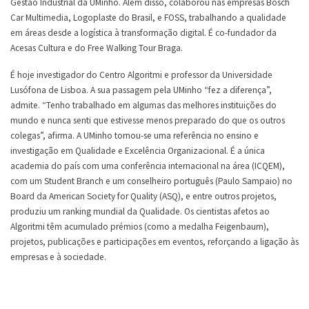
Gestão Industrial da UMinho. Além disso, colaborou nas empresas Bosch
Car Multimedia, Logoplaste do Brasil, e FOSS, trabalhando a qualidade
em áreas desde a logística à transformação digital. É co-fundador da
Acesas Cultura e do Free Walking Tour Braga.
É hoje investigador do Centro Algoritmi e professor da Universidade
Lusófona de Lisboa. A sua passagem pela UMinho “fez a diferença”,
admite. “Tenho trabalhado em algumas das melhores instituições do
mundo e nunca senti que estivesse menos preparado do que os outros
colegas”, afirma. A UMinho tornou-se uma referência no ensino e
investigação em Qualidade e Excelência Organizacional. É a única
academia do país com uma conferência internacional na área (ICQEM),
com um Student Branch e um conselheiro português (Paulo Sampaio) no
Board da American Society for Quality (ASQ), e entre outros projetos,
produziu um ranking mundial da Qualidade. Os cientistas afetos ao
Algoritmi têm acumulado prémios (como a medalha Feigenbaum),
projetos, publicações e participações em eventos, reforçando a ligação às
empresas e à sociedade.