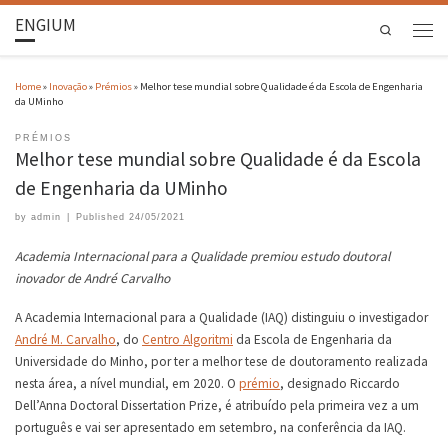
ENGIUM
Search
Home
»
Inovação
»
Prémios
»
Melhor tese mundial sobre Qualidade é da Escola de Engenharia
da UMinho
PRÉMIOS
Melhor tese mundial sobre Qualidade é da Escola
de Engenharia da UMinho
by
admin
|
Published
24/05/2021
Academia Internacional para a Qualidade premiou estudo doutoral
inovador de André Carvalho
A Academia Internacional para a Qualidade (IAQ) distinguiu o investigador
André M. Carvalho
, do
Centro Algoritmi
da Escola de Engenharia da
Universidade do Minho, por ter a melhor tese de doutoramento realizada
nesta área, a nível mundial, em 2020. O
prémio
, designado Riccardo
Dell’Anna Doctoral Dissertation Prize, é atribuído pela primeira vez a um
português e vai ser apresentado em setembro, na conferência da IAQ.