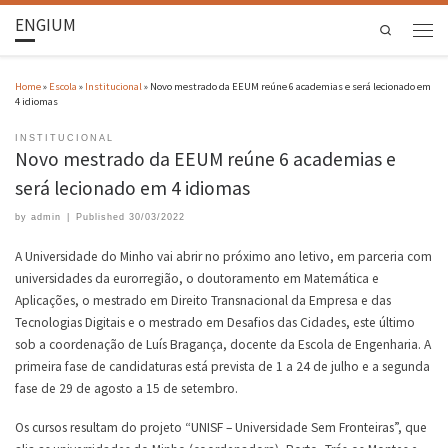
ENGIUM
Search
Home
»
Escola
»
Institucional
»
Novo mestrado da EEUM reúne 6 academias e será lecionado em
4 idiomas
INSTITUCIONAL
Novo mestrado da EEUM reúne 6 academias e
será lecionado em 4 idiomas
by
admin
|
Published
30/03/2022
A Universidade do Minho vai abrir no próximo ano letivo, em parceria com
universidades da eurorregião, o doutoramento em Matemática e
Aplicações, o mestrado em Direito Transnacional da Empresa e das
Tecnologias Digitais e o mestrado em Desafios das Cidades, este último
sob a coordenação de Luís Bragança, docente da Escola de Engenharia. A
primeira fase de candidaturas está prevista de 1 a 24 de julho e a segunda
fase de 29 de agosto a 15 de setembro.
Os cursos resultam do projeto “UNISF – Universidade Sem Fronteiras”, que