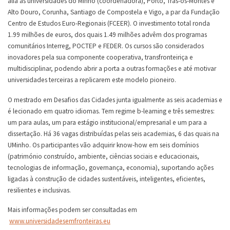
alia as universidades do Minho (coordenadora), Porto, Trás-os-Montes e
Alto Douro, Corunha, Santiago de Compostela e Vigo, a par da Fundação
Centro de Estudos Euro-Regionais (FCEER). O investimento total ronda
1.99 milhões de euros, dos quais 1.49 milhões advêm dos programas
comunitários Interreg, POCTEP e FEDER. Os cursos são considerados
inovadores pela sua componente cooperativa, transfronteiriça e
multidisciplinar, podendo abrir a porta a outras formações e até motivar
universidades terceiras a replicarem este modelo pioneiro.
O mestrado em Desafios das Cidades junta igualmente as seis academias e
é lecionado em quatro idiomas. Tem regime b-learning e três semestres:
um para aulas, um para estágio institucional/empresarial e um para a
dissertação. Há 36 vagas distribuídas pelas seis academias, 6 das quais na
UMinho. Os participantes vão adquirir know-how em seis domínios
(património construído, ambiente, ciências sociais e educacionais,
tecnologias de informação, governança, economia), suportando ações
ligadas à construção de cidades sustentáveis, inteligentes, eficientes,
resilientes e inclusivas.
Mais informações podem ser consultadas em
www.universidadesemfronteiras.eu