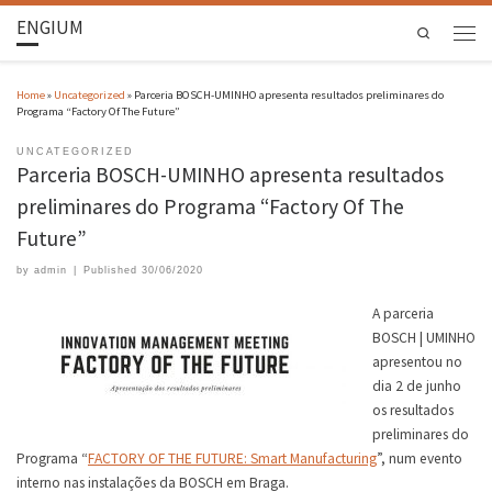
ENGIUM
Search
Home
»
Uncategorized
»
Parceria BOSCH-UMINHO apresenta resultados preliminares do
Programa “Factory Of The Future”
UNCATEGORIZED
Parceria BOSCH-UMINHO apresenta resultados
preliminares do Programa “Factory Of The
Future”
by
admin
|
Published
30/06/2020
A parceria
BOSCH | UMINHO
apresentou no
dia 2 de junho
os resultados
preliminares do
Programa “
FACTORY OF THE FUTURE: Smart Manufacturing
”, num evento
interno nas instalações da BOSCH em Braga.