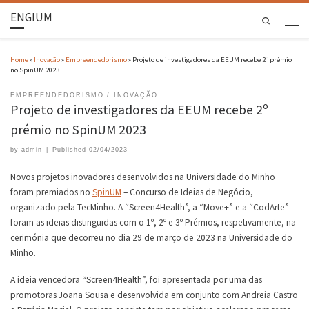
ENGIUM
Search
Home
»
Inovação
»
Empreendedorismo
»
Projeto de investigadores da EEUM recebe 2º prémio
no SpinUM 2023
EMPREENDEDORISMO
INOVAÇÃO
Projeto de investigadores da EEUM recebe 2º
prémio no SpinUM 2023
by
admin
|
Published
02/04/2023
Novos projetos inovadores desenvolvidos na Universidade do Minho
foram premiados no
SpinUM
– Concurso de Ideias de Negócio,
organizado pela TecMinho. A “Screen4Health”, a “Move+” e a “CodArte”
foram as ideias distinguidas com o 1º, 2º e 3º Prémios, respetivamente, na
cerimónia que decorreu no dia 29 de março de 2023 na Universidade do
Minho.
A ideia vencedora “Screen4Health”, foi apresentada por uma das
promotoras Joana Sousa e desenvolvida em conjunto com Andreia Castro