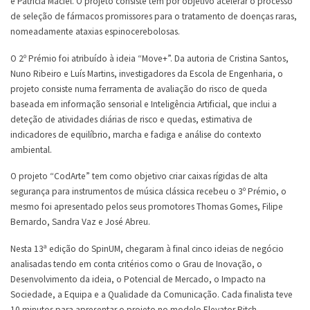
e Patrícia Maciel. O projeto consiste tem por objetivo acelerar o processo
de seleção de fármacos promissores para o tratamento de doenças raras,
nomeadamente ataxias espinocerebolosas.
O 2º Prémio foi atribuído à ideia “Move+”. Da autoria de Cristina Santos,
Nuno Ribeiro e Luís Martins, investigadores da Escola de Engenharia, o
projeto consiste numa ferramenta de avaliação do risco de queda
baseada em informação sensorial e Inteligência Artificial, que inclui a
deteção de atividades diárias de risco e quedas, estimativa de
indicadores de equilíbrio, marcha e fadiga e análise do contexto
ambiental.
O projeto “CodArte” tem como objetivo criar caixas rígidas de alta
segurança para instrumentos de música clássica recebeu o 3º Prémio, o
mesmo foi apresentado pelos seus promotores Thomas Gomes, Filipe
Bernardo, Sandra Vaz e José Abreu.
Nesta 13ª edição do SpinUM, chegaram à final cinco ideias de negócio
analisadas tendo em conta critérios como o Grau de Inovação, o
Desenvolvimento da ideia, o Potencial de Mercado, o Impacto na
Sociedade, a Equipa e a Qualidade da Comunicação. Cada finalista teve
10 minutos para apresentar o projeto no modelo Elevator Pitch,