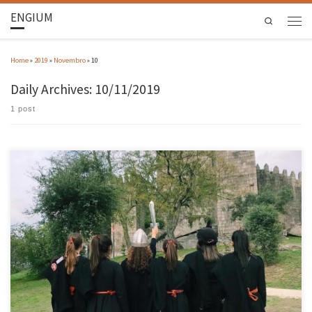
ENGIUM
Search
Home
»
2019
»
Novembro
»
10
Daily Archives:
10/11/2019
1 post
A Tun’Obebes – Tuna Feminina de Engenharia da Universidade do Minho participou, no
passado dia 09 novembro, na 18ª edição do FETUF, organizado pela Tuna Feminina do ISCAP,
cujo tema foi “Portugal”. A concurso estavam as atuações da BARITUNA – Tuna Feminina
da Faculdade de Direito da Universidade de Lisboa, […]