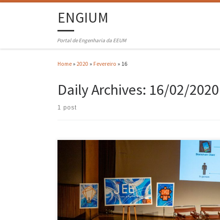
ENGIUM
Portal de Engenharia da EEUM
Home
»
2020
»
Fevereiro
»
16
Daily Archives:
16/02/2020
1 post
Organizadas pelo NEEEICUM as Jornadas de Engenharia Eletrónica
2019 decorreram de 11 a 15 de fevereiro na Escola de Engenharia da
Universidade do Minho. Na cerimónia de abertura estiveram
presentes a Vice-Presidente da EEUM, Professora Estela Bicho, o
Presidente da AAUM, Rui Oliveira, Prof. Aparício Fernandes, diretor do
Curso de […]