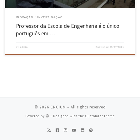
INOVAÇÃO
INVESTIGAÇÃO
Professor da Escola de Engenharia é o único
português em …
by
admin
Published
05/07/2021
© 2026
ENGIUM
– All rights reserved
Powered by
– Designed with the
Customizr theme