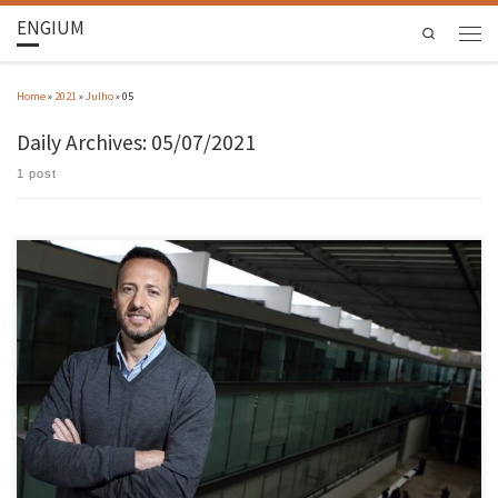
ENGIUM
Search
Home
»
2021
»
Julho
»
05
Daily Archives:
05/07/2021
1 post
Pedro Arezes, catedrático de Engenharia Industrial, presidente da Escola de Engenharia da
Universidade do Minho (EEUM) e diretor nacional do Programa MIT Portugal, foi convidado
a integral o painel de revisores da NASA para propostas de investigação sobre as missões
humanas no espaço. É o único português entre os 60 […]