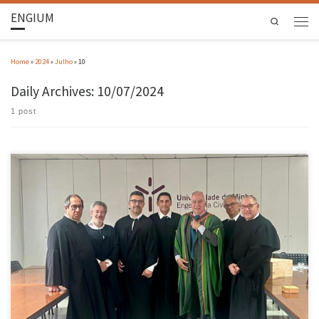
ENGIUM
Search
Home
»
2024
»
Julho
»
10
Daily Archives:
10/07/2024
1 post
Jorge Manuel Gonçalves Branco, Professor Auxiliar da Escola de Engenharia da
Universidade do Minho, foi aprovado por unanimidade dos membros do Júri, nas Provas de
Agregação no ramo do conhecimento em de Engenharia Civil. As provas públicas de
Agregação no ramo do conhecimento em Engenharia Civil, requeridas pelo Doutor Jorge […]