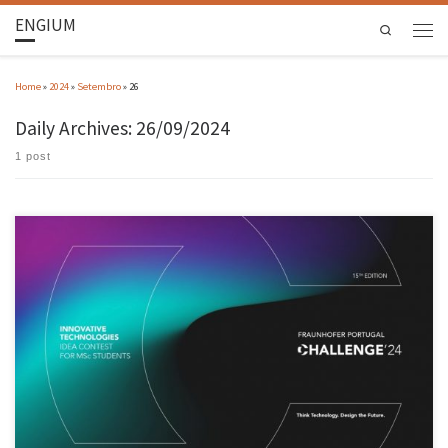
ENGIUM
Search
Home
»
2024
»
Setembro
»
26
Daily Archives:
26/09/2024
1 post
Dois alunos da Universidade do Minho foram distinguidos na 15ª edição do concurso de
ideias Fraunhofer Portugal Challenge, cuja final cuja decorreu a 25 setembro, na Faculdade
de Engenharia da Universidade do Porto. Diogo Martins, do laboratório BiRDLab do
Departamento de Eletrónica Industrial da Escola de Engenharia da UMinho, ficou […]