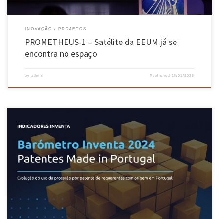
INOVAÇÃO
PROJETOS
PROMETHEUS-1 – Satélite da EEUM já se
encontra no espaço
by
admin
Published
15/01/2025
A Universidade do Minho é a instituição nacional com mais pedidos de “famílias de
patentes”, segundo o “Barómetro Inventa 2024 – Patentes Made in Portugal”, que acaba de
ser divulgado pela consultora Inventa International. Os 29 registos desta academia incluem
inovações nas áreas de medicina, biotecnologia, condução autónoma, fabricação, produção
[…]