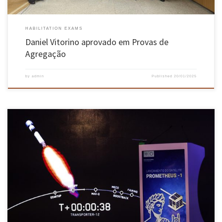
HABILITATION EXAMS
Daniel Vitorino aprovado em Provas de
Agregação
by
admin
Published
20/01/2025
O satélite PROMETHEUS-1 da Universidade do Minho foi lançado no passado dia 14 de
janeiro, a partir do porto espacial Vanderberg, na Califórnia, EUA, à boleia de um foguetão
Falcon 9 da Space X. O objeto espacial vai ficar a cerca de 500 quilómetros de altitude e coletar
dados úteis […]