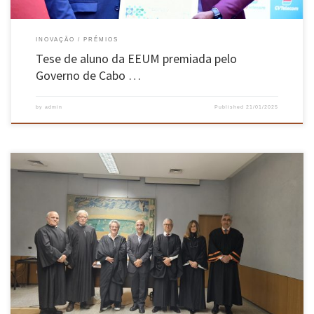
INOVAÇÃO
PRÉMIOS
Tese de aluno da EEUM premiada pelo
Governo de Cabo …
by
admin
Published
21/01/2025
Daniel Vitorino de Castro Oliveira, Professor Associado da Escola de Engenharia da
Universidade do Minho, foi aprovado por unanimidade dos membros do Júri, nas Provas de
Agregação no ramo do conhecimento em Engenharia Civil. As provas públicas de Agregação
no ramo do conhecimento em Engenharia Civil, requeridas pelo Doutor Daniel […]