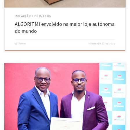
INOVAÇÃO
PROJETOS
ALGORITMI envolvido na maior loja autónoma
do mundo
by
admin
Published
23/01/2025
Neryvaldo Galvão, formado pela Escola de Engenharia da Universidade do Minho, recebeu o
Cabo Verde Prize for Young Scientists, por ter a melhor tese doutoral defendida no último
ano por um cidadão cabo-verdiano até aos 35 anos. O galardão, no valor de 15 mil euros, foi
entregue pelo primeiro-ministro daquele […]