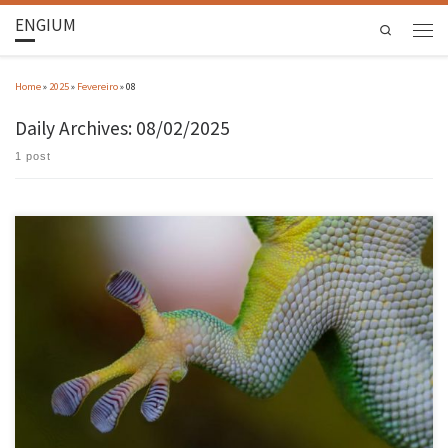
ENGIUM
Search
Home
»
2025
»
Fevereiro
»
08
Daily Archives:
08/02/2025
1 post
O aluno da Escola de Engenharia, Vipin Richhariya, desenvolveu uma sola de sapato de alto
desempenho para superfícies geladas com “Adesão biomimética antiderrapante, baseada na
capilaridade da água”, e inspirada nos animais Gecko e na rã. Esta pode ser uma solução
para os ferimentos causados por escorregões e quedas no […]