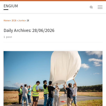
ENGIUM
Search
Home
»
2026
»
Junho
»
28
Daily Archives:
28/06/2026
1 post
Cerca de 90 estudantes da licenciatura e do mestrado em Engenharia Aeroespacial da Escola
de Engenharia da UMinho realizaram o seu primeiro voo em contexto académico no passado
dia 27 de junho, no aeródromo do Alto Minho (Cerval), em Vila Nova de Cerveira. A “janela de
voo” decorreu das 12h45 […]