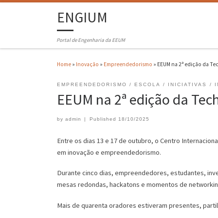
ENGIUM
Portal de Engenharia da EEUM
Home
»
Inovação
»
Empreendedorismo
»
EEUM na 2ª edição da Te
EMPREENDEDORISMO
ESCOLA
INICIATIVAS
EEUM na 2ª edição da Tec
by
admin
|
Published
18/10/2025
Entre os dias 13 e 17 de outubro, o Centro Internacion
em inovação e empreendedorismo.
Durante cinco dias, empreendedores, estudantes, inve
mesas redondas, hackatons e momentos de networkin
Mais de quarenta oradores estiveram presentes, partilh