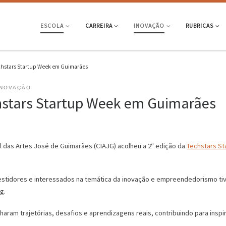
ESCOLA
CARREIRA
INOVAÇÃO
RUBRICAS
chstars Startup Week em Guimarães
INOVAÇÃO
hstars Startup Week em Guimarães
al das Artes José de Guimarães (CIAJG) acolheu a 2ª edição da
Techstars S
stidores e interessados na temática da inovação e empreendedorismo tiv
g.
aram trajetórias, desafios e aprendizagens reais, contribuindo para inspir