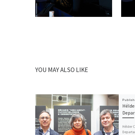
YOU MAY ALSO LIKE
Publis
Hélder
Depar
Hélder C
Departa