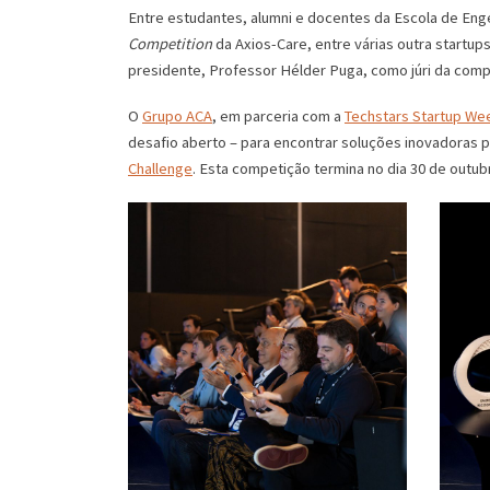
Entre estudantes, alumni e docentes da Escola de Enge
Competition
da Axios-Care, entre várias outra startu
presidente, Professor Hélder Puga, como júri da comp
O
Grupo ACA
, em parceria com a
Techstars Startup We
desafio aberto – para encontrar soluções inovadoras 
Challenge
. Esta competição termina no dia 30 de outub