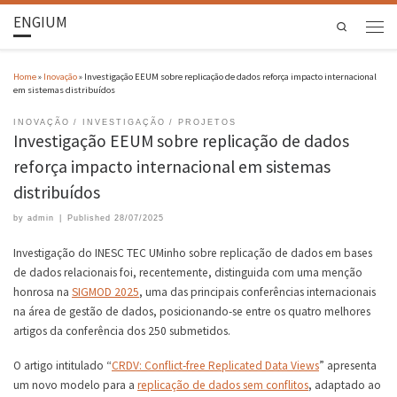
ENGIUM
Search
Home
»
Inovação
»
Investigação EEUM sobre replicação de dados reforça impacto internacional
em sistemas distribuídos
INOVAÇÃO
INVESTIGAÇÃO
PROJETOS
Investigação EEUM sobre replicação de dados
reforça impacto internacional em sistemas
distribuídos
by
admin
|
Published
28/07/2025
Investigação do INESC TEC UMinho sobre replicação de dados em bases
de dados relacionais foi, recentemente, distinguida com uma menção
honrosa na
SIGMOD 2025
, uma das principais conferências internacionais
na área de gestão de dados, posicionando-se entre os quatro melhores
artigos da conferência dos 250 submetidos.
O artigo intitulado “
CRDV: Conflict
‑
free Replicated Data Views
” apresenta
um novo modelo para a
replicação de dados sem conflitos
, adaptado ao