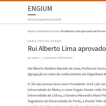
ENGIUM
Portal de Engenharia da EEUM
Home
»
Habilitation Exams
»
Rui Alberto Lima aprovado em Provas 
HABILITATION EXAMS
Rui Alberto Lima aprovad
by
admin
|
Published
18/05/2026
Rui Alberto Madeira Macedo de Lima, Professor Assoc
Agregação no ramo do conhecimento em Engenharia Mec
O Júri das provas teve como Presidente José Luís Car
Universidade do Minho, e como Vogais Doutor João Pe
Universidade de Lisboa, a Doutora Alexandra Maria Pi
Engenharia da Universidade do Porto, a Doutor Vítor 