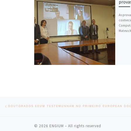
prova
As prova
conheci
Computa
Mateus M
Post navigation
Previous post
© 2026
ENGIUM
– All rights reserved