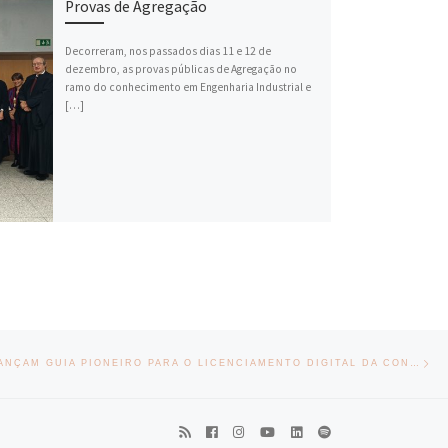
Provas de Agregação
Decorreram, nos passados dias 11 e 12 de
dezembro, as provas públicas de Agregação no
ramo do conhecimento em Engenharia Industrial e
[…]
Nex
GAIA E EEUM LANÇAM GUIA PIONEIRO PARA O LICENCIAMENTO DIGITAL DA CONSTRUÇÃO