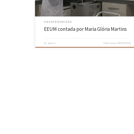
UNCATEGORIZED
EEUM contada por Maria Glória Martins
by
admin
Published
29/03/2018