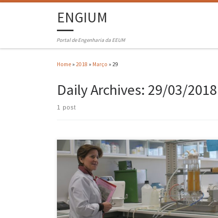
ENGIUM
Portal de Engenharia da EEUM
Home
»
2018
»
Março
»
29
Daily Archives:
29/03/2018
1 post
Na rubrica “EEUM contada por…”, a ENGINews dá a conhecer a
Escola de Engenharia através das histórias dos funcionários não-
docentes. Maria da Glória Martins, do Departamento de Engenharia
Biológica, conta-nos como foi o seu percurso desde 1980, na EEUM.