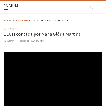
ENGIUM
Search
Home
»
Uncategorized
»
EEUM contada por Maria Glória Martins
UNCATEGORIZED
EEUM contada por Maria Glória Martins
by
admin
|
Published
29/03/2018