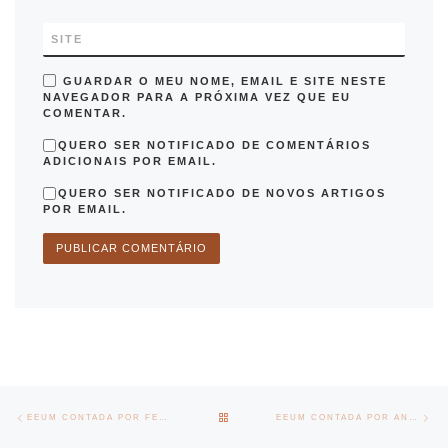
SITE
GUARDAR O MEU NOME, EMAIL E SITE NESTE
NAVEGADOR PARA A PRÓXIMA VEZ QUE EU
COMENTAR.
QUERO SER NOTIFICADO DE COMENTÁRIOS
ADICIONAIS POR EMAIL.
QUERO SER NOTIFICADO DE NOVOS ARTIGOS
POR EMAIL.
Post navigation
Previous post
Nex
BACK TO POST LIST
EEUM CONTADA POR FERNANDO ARAÚJO
EEUM CONTADA POR ANA PAULA BRITES