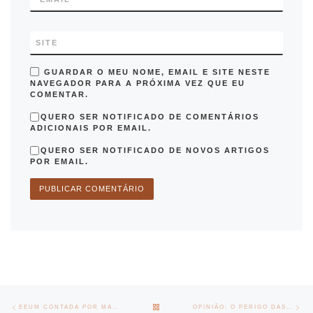
SITE
GUARDAR O MEU NOME, EMAIL E SITE NESTE
NAVEGADOR PARA A PRÓXIMA VEZ QUE EU
COMENTAR.
QUERO SER NOTIFICADO DE COMENTÁRIOS
ADICIONAIS POR EMAIL.
QUERO SER NOTIFICADO DE NOVOS ARTIGOS
POR EMAIL.
Post navigation
Previous post
Nex
BACK TO POST LIST
EEUM CONTADA POR MARIA GLÓRIA MARTINS
OPINIÃO: O PERIGO DAS MÉTRICAS