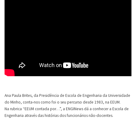
Ana Paula Brites, da Presidência de Escola de Engenharia da Universidade
do Minho, conta-nos como foi o seu percurso desde 1983, na EEUM.
Na rubrica “EEUM contada por…”, a ENGINews dá a conhecer a Escola de
Engenharia através das histórias dos funcionários não-docentes.