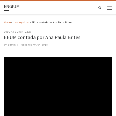
ENGIUM
Search
Home
»
Uncategorized
»
EEUM contada por Ana Paula Brites
UNCATEGORIZED
EEUM contada por Ana Paula Brites
by
admin
|
Published
04/04/2018