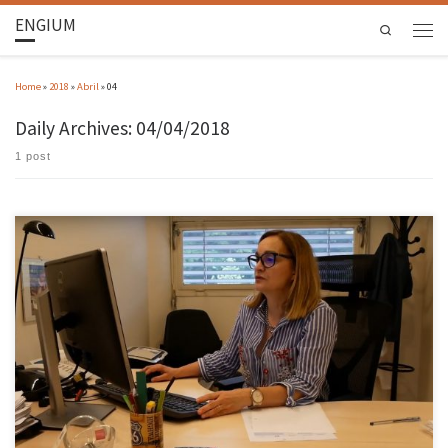
ENGIUM
Search
Home
»
2018
»
Abril
»
04
Daily Archives:
04/04/2018
1 post
Ana Paula Brites, da Presidência de Escola de Engenharia da Universidade do Minho, conta-
nos como foi o seu percurso desde 1983, na EEUM. Na rubrica “EEUM contada por…”, a
ENGINews dá a conhecer a Escola de Engenharia através das histórias dos funcionários
não-docentes.