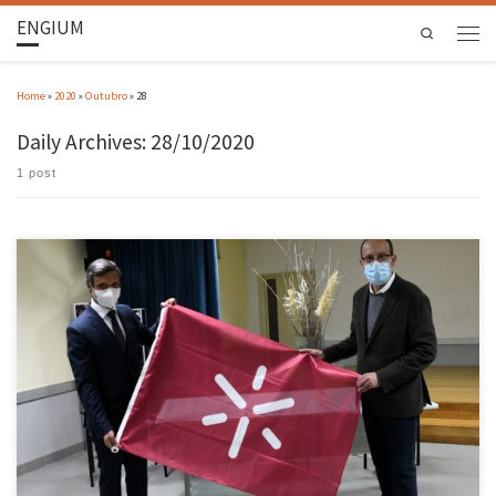
ENGIUM
Search
Home
»
2020
»
Outubro
»
28
Daily Archives:
28/10/2020
1 post
O reitor da Universidade do Minho, Rui Vieira de Castro, entregou, no passado dia 27
outubro, a bandeira da Universidade do Minho ao presidente da Câmara Municipal de Vila
Nova de Famalicão, Paulo Cunha, num gesto carregado de simbolismo que marca a
presença da Universidade em Famalicão. “Com este gesto […]