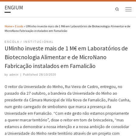
ENGIUM
Search
Home
»
Escola
»
UMinho investe mais de 1 M€ em Laboratórios de Biotecnologia Alimentar e de
MicroNano Fabricação instalados em Famalicão
ESCOLA
INSTITUCIONAL
UMinho investe mais de 1 M€ em Laboratórios de
Biotecnologia Alimentar e de MicroNano
Fabricação instalados em Famalicão
by
admin
|
Published
28/10/2020
O reitor da Universidade do Minho, Rui Vieira de Castro, entregou, no
passado dia 27 outubro, a bandeira da Universidade do Minho ao
presidente da Câmara Municipal de Vila Nova de Famalicão, Paulo Cunha,
num gesto carregado de simbolismo que marca a presença da
Universidade em Famalicão. “Com este gesto não estamos propriamente
a querer marcar território”, disse o reitor em tom de brincadeira, “mas
estamos a demonstrar a nossa intenção e a nossa ambição de consolidar
a Universidade do Minho neste território através de um projeto com