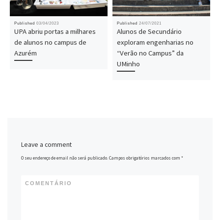
Published
03/04/2023
Published
24/07/2021
UPA abriu portas a milhares
Alunos de Secundário
de alunos no campus de
exploram engenharias no
Azurém
“Verão no Campus” da
UMinho
Leave a comment
O seu endereço de email não será publicado.
Campos obrigatórios marcados com
*
COMENTÁRIO