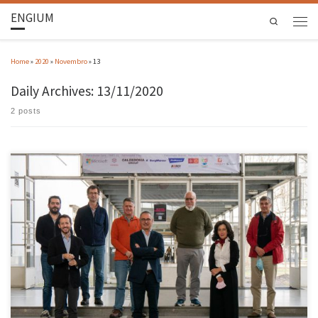
ENGIUM
Search
Home
»
2020
»
Novembro
»
13
Daily Archives:
13/11/2020
2 posts
Decorreu, no passado dia 13 de novembro, na sala de reuniões da Presidência da EEUM, a
tomada de posse da nova direção do Departamento de Engenharia Mecânica para o biénio
2020/2022. Raúl Fangueiro é o novo diretor de departamento, tendo Cândida Vilarinho como
diretora-adjunta. No seu discurso, Raúl Fangueiro referiu […]