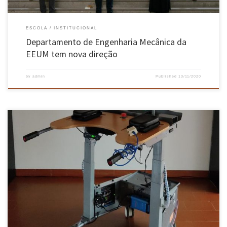
ESCOLA
INSTITUCIONAL
Departamento de Engenharia Mecânica da
EEUM tem nova direção
by
admin
Published
13/11/2020
Equipamento foi apresentado no dia 13 novembro e promete ser uma solução para casos
difíceis, até aqui encaminhados para cadeira de rodas. A Escola de Engenharia da
Universidade do Minho (EEUM) apresentou online, no passado dia 13 de novembro um
andarilho inteligente, para melhorar a locomoção dos doentes e a […]