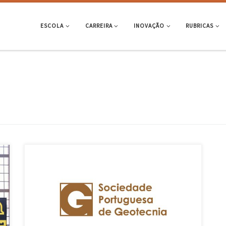
ESCOLA
CARREIRA
INOVAÇÃO
RUBRICAS
o
Professor aposentado da EEUM e Professor Emérito da UMinho,
António Gomes Correia, foi galardoado com o título de Presidente
Honorário da Sociedade Portuguesa de Geotecnia (SPG) na sessão
evocativa dos 50 Anos da SPG, e integrado no programa de
comemorações dos 75 anos do Laboratório Nacional de Engenharia
Civil (LNEC, […]