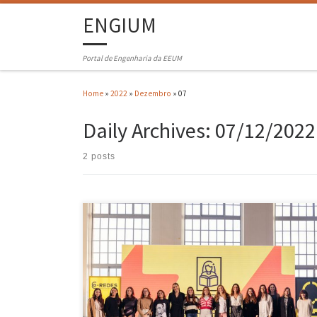
ENGIUM
Portal de Engenharia da EEUM
Home
»
2022
»
Dezembro
»
07
Daily Archives:
07/12/2022
2 posts
Beatriz da Silva Simões e Beatriz Silva de Freitas, alunas do mestrad
em Engenharia Eletrónica Industrial e Computadores foram
contempladas com bolsas de mérito atribuídas pelo Programa Top
Women Scholarship da E-REDES. Esta iniciativa da E-REDES visa a
captação de jovens mulheres finalistas de mestrados nas áreas de
Engenharia Eletrotécnica […]