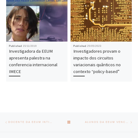
Published
15/11/2019
Published
25/05/2023
Investigadora da EEUM
Investigadores provam o
apresenta palestra na
impacto dos circuitos
conferencia internacional
variacionais quânticos no
IMECE
contexto “policy-based”
Post navigation
Previous post
Nex
BACK TO POST LIST
DOCENTE DA EEUM INTITULADO PRESIDENTE HONORÁRIO DA SPG
ALUNOS DA EEUM VENCEM PRÉMIO INICIAÇÃO À INVESTIGAÇÃO CIENTÍFICA