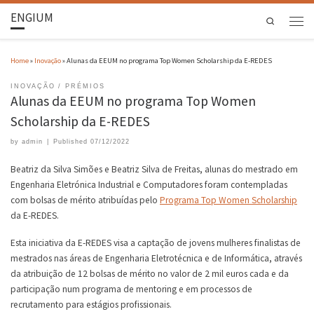
ENGIUM
Search
Home
»
Inovação
»
Alunas da EEUM no programa Top Women Scholarship da E-REDES
INOVAÇÃO
PRÉMIOS
Alunas da EEUM no programa Top Women
Scholarship da E-REDES
by
admin
|
Published
07/12/2022
Beatriz da Silva Simões e Beatriz Silva de Freitas, alunas do mestrado em
Engenharia Eletrónica Industrial e Computadores foram contempladas
com bolsas de mérito atribuídas pelo
Programa Top Women Scholarship
da E-REDES.
Esta iniciativa da E-REDES visa a captação de jovens mulheres finalistas de
mestrados nas áreas de Engenharia Eletrotécnica e de Informática, através
da atribuição de 12 bolsas de mérito no valor de 2 mil euros cada e da
participação num programa de mentoring e em processos de
recrutamento para estágios profissionais.