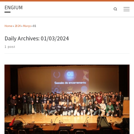
ENGIUM
Search
Home
»
2024
»
Março
»
01
Daily Archives:
01/03/2024
1 post
O evento competitivo “Olimpíadas da Engenharia” organizado pelo IEEE Uminho Student
Branch ocorreu nos passados dias 6 e 7 de fevereiro, no Campus de Azurém. As Olimpíadas
da Engenharia reuniram alunos das mais diversas áreas de Engenharia da Universidade do
Minho, durante 2 dias, para competirem entre si e aplicarem […]