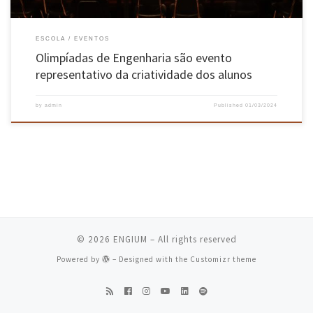
ESCOLA
EVENTOS
Olimpíadas de Engenharia são evento
representativo da criatividade dos alunos
by
admin
Published
01/03/2024
© 2026
ENGIUM
– All rights reserved
Powered by
– Designed with the
Customizr theme