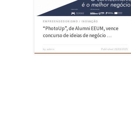
EMPREENDEDORISMO
INOVAÇÃO
“PhotoUp”, de Alumni EEUM, vence
concurso de ideias de negócio …
by
admin
Published
26/03/2025