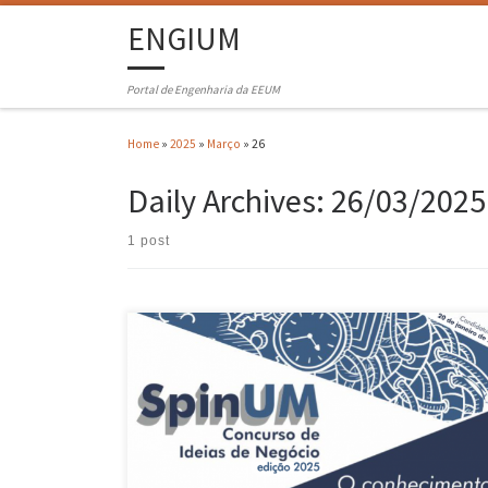
ENGIUM
Portal de Engenharia da EEUM
Home
»
2025
»
Março
»
26
Daily Archives:
26/03/2025
1 post
Iniciativa promovida pela TecMinho atribuiu prémios e serviços num
total de 6370 euros Um sistema que usa microalgas para converter
biogás em biometano, proporcionando energia limpa e sustentável,
venceu o 1º prémio do SpinUM – Concurso de Ideias de Negócio da
Universidade do Minho. O projeto intitula-se “PhotoUp” e envolve […