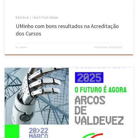
ESCOLA
INSTITUCIONAL
UMinho com bons resultados na Acreditação
dos Cursos
by
admin
Published
25/03/2025
A Escola de Engenharia da UMinho marcou presença na 1ª edição do Alto Minho Science Fest,
um evento de três dias de portas abertas à Ciência e Tecnologia, que inspirou escolas,
famílias e todos os curiosos! Nos passados dias 20 a 22 de março, decorreu no Centro
Ciência Viva dos […]