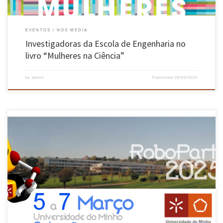
EVENTOS
NOS MEDIA
Investigadoras da Escola de Engenharia no
livro “Mulheres na Ciência”
by
admin
Published
09/03/2025
Decorreu nos passados dias 5 a 7 de março na Universidade do Minho, em Guimarães, a 17ª
edição da RoboParty, evento organizado pelo Laboratório de Automação e Robótica da Escola
de Engenharia da Universidade do Minho e pela botnroll.com (spin-off da Universidade do
Minho). Esta edição contou com cerca de […]