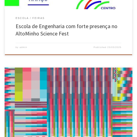
ESCOLA
FEIRAS
Escola de Engenharia com forte presença no
AltoMinho Science Fest
by
admin
Published
23/03/2025
A agência nacional Ciência Viva lançou no Dia Internacional das Mulheres a quinta edição do
livro “Mulheres na Ciência”, que inclui mais 107 rostos da investigação no feminino. Dez
dos rostos são da Universidade do Minho, provenientes das Escolas de Ciências,
Engenharia, Medicina, Psicologia e do Instituto de Ciências Sociais. […]