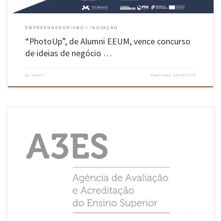
EMPREENDEDORISMO
INOVAÇÃO
“PhotoUp”, de Alumni EEUM, vence concurso
de ideias de negócio …
by
admin
Published
26/03/2025
A Universidade do Minho obteve recentemente a acreditação institucional plena, até 2028,
pela sua qualidade no ensino, na investigação e na gestão. A distinção foi atribuída pela
Agência de Avaliação e Acreditação do Ensino Superior (A3ES). Esta classificação está a
contribuir para decisões de acreditação máxima (seis anos) dos cursos […]