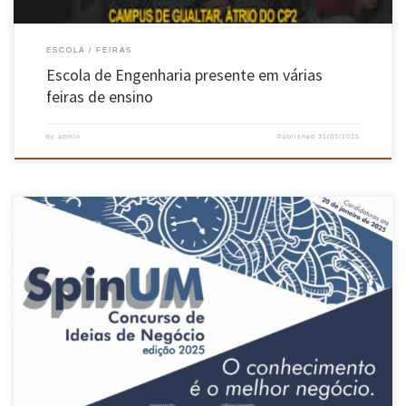
ESCOLA
FEIRAS
Escola de Engenharia presente em várias
feiras de ensino
by
admin
Published
31/03/2025
Iniciativa promovida pela TecMinho atribuiu prémios e serviços num total de 6370 euros
Um sistema que usa microalgas para converter biogás em biometano, proporcionando
energia limpa e sustentável, venceu o 1º prémio do SpinUM – Concurso de Ideias de Negócio
da Universidade do Minho. O projeto intitula-se “PhotoUp” e envolve […]