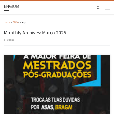
ENGIUM
Search
Home
»
2025
»
Março
Monthly Archives:
Março 2025
6 posts
A Universidade do Minho recebeu no passado dia 6 de março, a “Unlimited Future – Feira de
Mestrados e Pós-Graduações”, considerada a maior do país neste âmbito. O evento, que tem
como objetivo ajudar os visitantes a dar o próximo passo do seu percurso académico,
decorreu no hall do CP […]