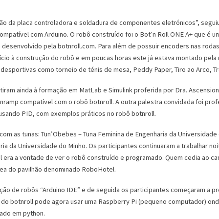
ão da placa controladora e soldadura de componentes eletrónicos”, segui
ompatível com Arduino. O robô construído foi o Bot’n Roll ONE A+ que é 
esenvolvido pela botnroll.com. Para além de possuir encoders nas rodas, j
ício à construção do robô e em poucas horas este já estava montado pela 
 desportivas como torneio de ténis de mesa, Peddy Paper, Tiro ao Arco, Tr
tiram ainda à formação em MatLab e Simulink proferida por Dra. Ascension
mp compatível com o robô botnroll. A outra palestra convidada foi profe
usando PID, com exemplos práticos no robô botnroll.
 com as tunas: Tun’Obebes – Tuna Feminina de Engenharia da Universidade 
ria da Universidade do Minho. Os participantes continuaram a trabalhar n
, tal era a vontade de ver o robô construído e programado. Quem cedia a
 área do pavilhão denominado RoboHotel.
o de robôs “Arduino IDE” e de seguida os participantes começaram a pro
o do botnroll pode agora usar uma Raspberry Pi (pequeno computador) onde
ado em python.