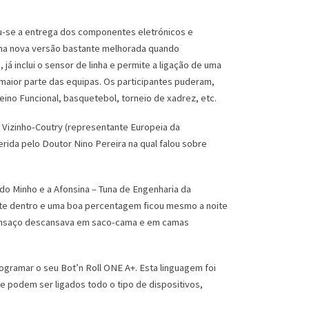
u-se a entrega dos componentes eletrónicos e
uma nova versão bastante melhorada quando
á inclui o sensor de linha e permite a ligação de uma
maior parte das equipas. Os participantes puderam,
eino Funcional, basquetebol, torneio de xadrez, etc.
 Vizinho-Coutry (representante Europeia da
rida pelo Doutor Nino Pereira na qual falou sobre
do Minho e a Afonsina – Tuna de Engenharia da
oite dentro e uma boa percentagem ficou mesmo a noite
o cansaço descansava em saco-cama e em camas
gramar o seu Bot’n Roll ONE A+. Esta linguagem foi
 podem ser ligados todo o tipo de dispositivos,