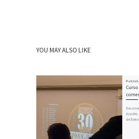
YOU MAY ALSO LIKE
Publis
Curso 
comem
Decorre
Azurém,
de Eletr