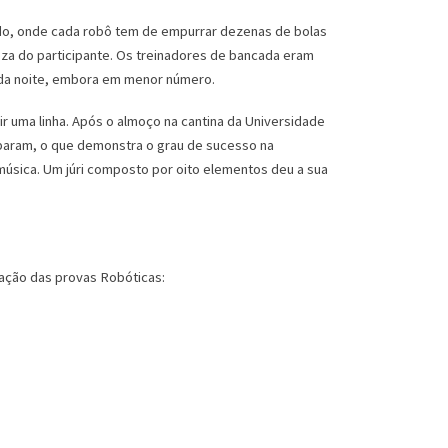
do, onde cada robô tem de empurrar dezenas de bolas
a do participante. Os treinadores de bancada eram
nda noite, embora em menor número.
r uma linha. Após o almoço na cantina da Universidade
ciparam, o que demonstra o grau de sucesso na
música. Um júri composto por oito elementos deu a sua
icação das provas Robóticas: