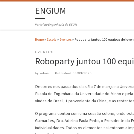
ENGIUM
Portal de Engenharia da EEUM
Home
»
Escola
»
Eventos
»
Roboparty juntou 100 equipas de joven
EVENTOS
Roboparty juntou 100 equi
by
admin
|
Published
08/03/2025
Decorreu nos passados dias 5 a 7 de março na Univers
Escola de Engenharia da Universidade do Minho e pela
vindas do Brasil, 1 proveniente da China, e as restant
O programa contou com uma sessão solene, onde estev
Guimarães, Dra. Adelina Paula Pinto, o Presidente da 
individualidades. Todos os elementos salientaram a im