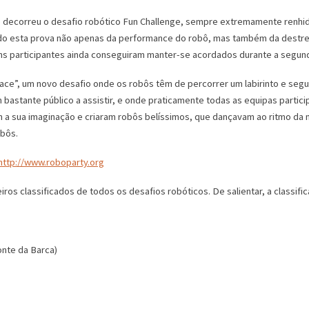
e decorreu o desafio robótico Fun Challenge, sempre extremamente renhi
o esta prova não apenas da performance do robô, mas também da destrez
guns participantes ainda conseguiram manter-se acordados durante a segu
ace”, um novo desafio onde os robôs têm de percorrer um labirinto e segui
 bastante público a assistir, e onde praticamente todas as equipas parti
m a sua imaginação e criaram robôs belíssimos, que dançavam ao ritmo da 
obôs.
http://www.roboparty.org
ros classificados de todos os desafios robóticos. De salientar, a classif
onte da Barca)