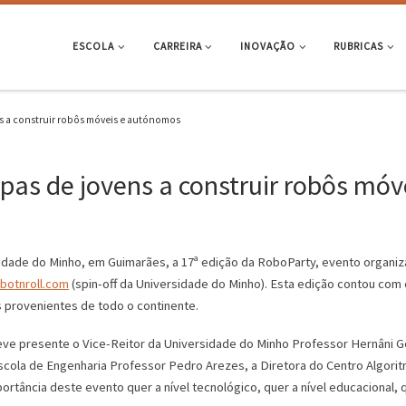
ESCOLA
CARREIRA
INOVAÇÃO
RUBRICAS
s a construir robôs móveis e autónomos
pas de jovens a construir robôs mó
idade do Minho, em Guimarães, a 17ª edição da RoboParty, evento organi
botnroll.com
(spin-off da Universidade do Minho). Esta edição contou com 
es provenientes de todo o continente.
e presente o Vice-Reitor da Universidade do Minho Professor Hernâni Ge
Escola de Engenharia Professor Pedro Arezes, a Diretora do Centro Algorit
portância deste evento quer a nível tecnológico, quer a nível educacional