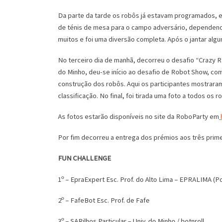
Da parte da tarde os robôs já estavam programados, 
de ténis de mesa para o campo adversário, dependend
muitos e foi uma diversão completa. Após o jantar al
No terceiro dia de manhã, decorreu o desafio “Crazy R
do Minho, deu-se início ao desafio de Robot Show, com
construção dos robôs. Aqui os participantes mostrara
classificação. No final, foi tirada uma foto a todos os r
As fotos estarão disponíveis no site da RoboParty em
Por fim decorreu a entrega dos prémios aos três primei
FUN CHALLENGE
1º – EpraExpert Esc. Prof. do Alto Lima – EPRALIMA (P
2º – FafeBot Esc. Prof. de Fafe
3º – SARilhos Particular – Univ. do Minho / botnroll