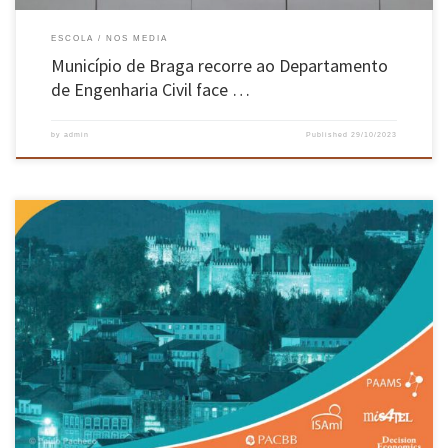
ESCOLA
NOS MEDIA
Município de Braga recorre ao Departamento
de Engenharia Civil face …
by
admin
Published
29/10/2023
Guimarães acolheu um encontro internacional sobre inteligência artificial e a ciência dos
dados nos passados dias 12 a 14, tendo reunido mais de 300 especialistas e investigadores
portugueses e estrangeiros, provenientes de mais de 40 países. Paulo Novais, da Escola de
Engenharia da UMinho, Centro ALGORITMI/LASI, referiu o encontro como […]