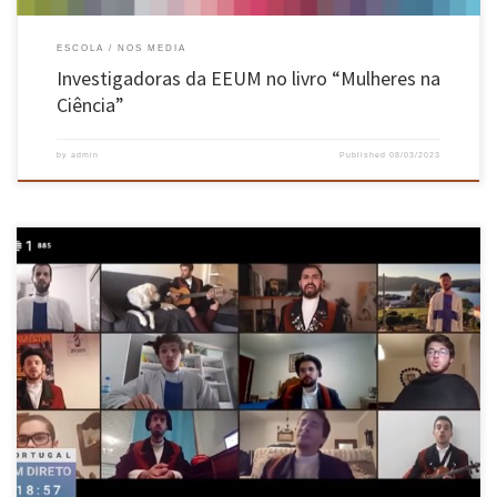
ESCOLA
NOS MEDIA
Investigadoras da EEUM no livro “Mulheres na
Ciência”
by
admin
Published
08/03/2023
No dia de Portugal, de Camões e das Comunidades Portuguesas, a Afonsina lançou o seu
mais recente vídeo feito em casa com o tema “Perdoei”. O tema foi escolhido por enaltecer a
língua de Camões, “a que melhor nos permite exprimir o que sentimos”, refere a Tuna
Afonsina nas suas […]