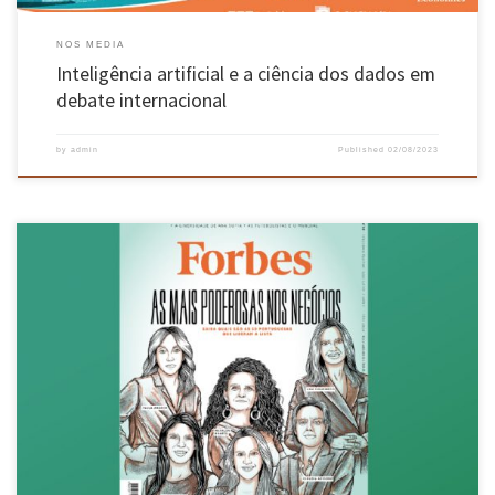
NOS MEDIA
Inteligência artificial e a ciência dos dados em
debate internacional
by
admin
Published
02/08/2023
Isabel Afonso, diretora-geral da Novartis Oncology China, é licenciada em Engenharia de
Sistemas e Informática pela Escola de Engenharia da UMinho e consta na lista agora
publicada pela Forbes, das “50 portuguesas mais poderosas nos negócios”, em 9º lugar!
Aceda ao artigo e listagem destas 50 portuguesas aqui.