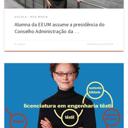
ESCOLA
NOS MEDIA
Alumna da EEUM assume a presidência do
Conselho Administração da …
by
admin
Published
03/12/2024
Reportagem que passou na estação televisiva TVI, no passado dia 29 de julho, dá conta da
falta de Engenheiros Têxteis em Portugal e da procura que existe destes profissionais num
setor em crescimento. Com depoimentos do Diretor do Departamento de Engenharia Têxtil,
Hélder Carvalho, do Presidente da Fibrenamics, Raúl Fangueiro, […]