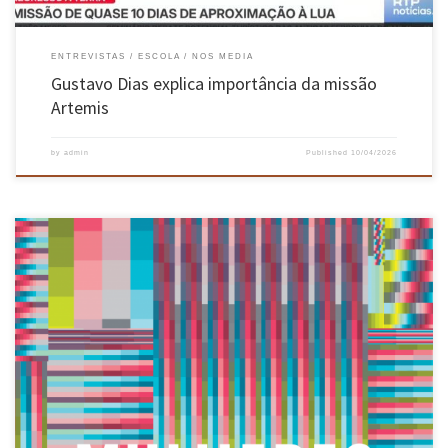
ENTREVISTAS
ESCOLA
NOS MEDIA
Gustavo Dias explica importância da missão
Artemis
by
admin
Published
10/04/2026
A agência nacional Ciência Viva lançou no Dia Internacional das Mulheres a quinta edição do
livro “Mulheres na Ciência”, que inclui mais 107 rostos da investigação no feminino. Dez
dos rostos são da Universidade do Minho, provenientes das Escolas de Ciências,
Engenharia, Medicina, Psicologia e do Instituto de Ciências Sociais. […]