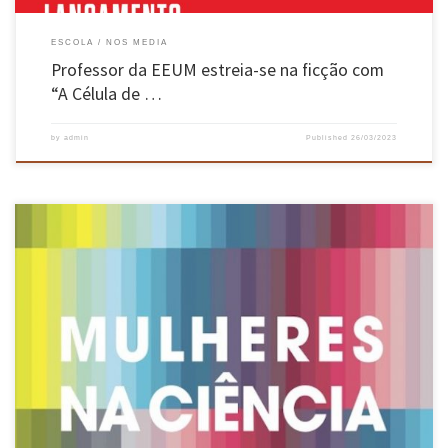
ESCOLA
NOS MEDIA
Professor da EEUM estreia-se na ficção com
“A Célula de …
by
admin
Published
26/03/2023
A agência nacional Ciência Viva apresentou no Dia Internacional da Mulher, a quarta edição
do livro “Mulheres na Ciência”, que inclui mais 101 rostos da investigação no feminino.
Sete dos rostos são da Universidade do Minho, provenientes das Escolas de Psicologia,
Medicina, Engenharia, Direito e do Instituto de Ciências Sociais. […]