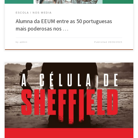
ESCOLA
NOS MEDIA
Alumna da EEUM entre as 50 portuguesas
mais poderosas nos …
by
admin
Published
28/06/2023
José Mendes, professor catedrático da Escola de Engenharia da UMinho, lançou a 25 de
março, na Galeria da Universidade do Minho, no Largo do Paço, em Braga, o seu romance de
estreia, “A Célula de Sheffield”. A apresentação coube ao comentador televisivo Luís Marques
Mendes. O romance e thriller policial […]