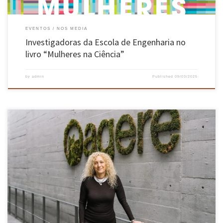
EVENTOS
NOS MEDIA
Investigadoras da Escola de Engenharia no
livro “Mulheres na Ciência”
by
admin
Published
09/03/2025
Alexandra Roeger, licenciada em Engenharia Biológica pela Escola de Engenharia da
UMinho, com doutoramento em Ciências da Administração, assumiu recentemente a
presidência do Conselho de Administração da AGERE – Empresa de Águas, Efluentes e
Resíduos de Braga, sucedendo a Rui Morais. A nova líder, que é natural de Braga, apresenta
[…]