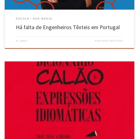
ESCOLA
NOS MEDIA
Há falta de Engenheiros Têxteis em Portugal
by
admin
Published
29/07/2024
“Todas as palavras têm lugar no dicionário, mesmo as ofensivas” José João Almeida, mais
conhecido por “JJ” por todos, Professor Auxiliar do Departamento de Informática da Escola
de Engenharia da Universidade do Minho compila há três dezenas de anos os calões e
expressões idiomáticas de norte a sul do país! […]