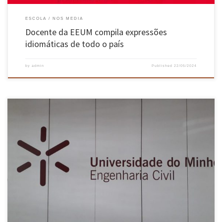
ESCOLA
NOS MEDIA
Docente da EEUM compila expressões
idiomáticas de todo o país
by
admin
Published
22/05/2024
No passado dia 27 de outubro, os moradores de um edifício localizado no cruzamento entre
a Praça do Município e a Rua Frei Caetano Brandão (Braga), por suspeita de risco de
desmoronamento, foram realojados temporariamente noutro local e os cinco
estabelecimentos comerciais desse edifício encerrados. Nesse contexto, o Município de […]