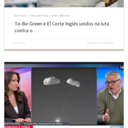
ESCOLA
INICIATIVAS
NOS MEDIA
To-Be-Green e El Corte Inglés unidos na luta
contra o …
by
admin
Published
02/06/2026
O Diretor de Curso de Mestrado em Engenharia Aeroespacial na EEUM, Professor Gustavo
Dias, esteve na RTP Notícias a esclarecer algumas questões relacionadas com a missão
Artemis. Para ouvir aqui e aqui