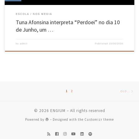
ESCOLA
NOS MEDIA
Tuna Afonsina interpreta “Perdoei” no dia 10
de Junho, um …
by
admin
Published
10/06/2020
Posts navigation
Old
1
2
OLDER POSTS
© 2026
ENGIUM
– All rights reserved
Powered by
– Designed with the
Customizr theme