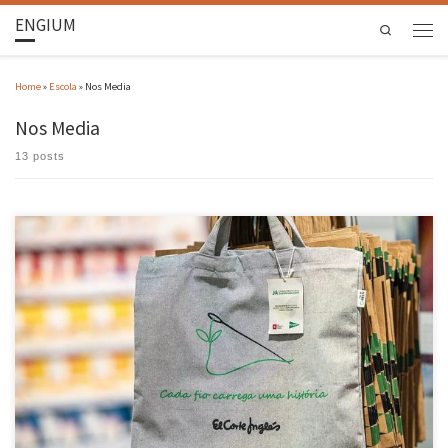
ENGIUM
Search
Home
»
Escola
»
Nos Media
Nos Media
13 posts
A To-Be-Green, spin-off da Escola de Engenharia da UMinho, associou-se ao grupo El Corte
Inglés na iniciativa “Sacos Solidários, que transformam lixo têxtil em ajuda contra o
cancro, combinando economia circular, sustentabilidade e responsabilidade social. Os sacos
são produzidos a partir da reciclagem de têxteis pós-consumo recolhidos em contentores
“Resíduo […]