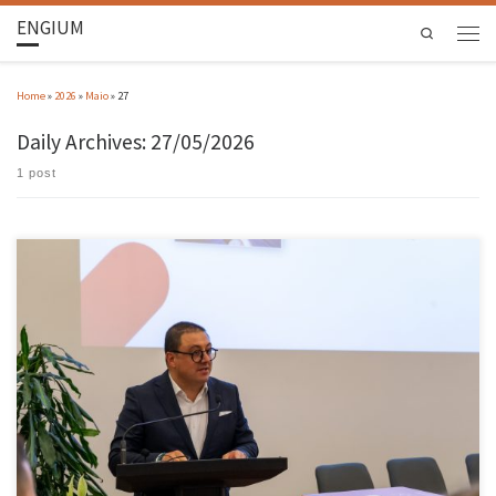
ENGIUM
Search
Home
»
2026
»
Maio
»
27
Daily Archives:
27/05/2026
1 post
A área de Produção e Sistemas da Escola de Engenharia da Universidade do Minho, pioneira
no ensino da Engenharia e Gestão Industrial em Portugal, vai comemorar ao longo deste
ano o seu 50.º aniversário. O programa começou no dia 27 maio com uma conferência em
Guimarães, seguindo-se até dezembro encontros […]