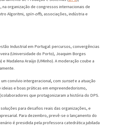
a, na organização de congressos internacionais de
tro Algoritmi,
spin-offs
, associações, indústria e
stão Industrial em Portugal: percursos, convergências
iveira (Universidade do Porto), Joaquim Borges
oa) e Madalena Araújo (UMinho). A moderação coube a
vamente.
 um convívio intergeracional, com
sunset
e a atuação
 de ideias e boas práticas em empreendedorismo,
-)colaboradores que protagonizaram a história do DPS.
soluções para desafios reais das organizações, e
presarial. Para dezembro, prevê-se o lançamento do
nário é presidida pela professora catedrática jubilada