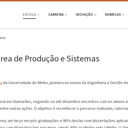
ESCOLA
CARREIRA
INOVAÇÃO
RUBRICAS
emas
área de Produção e Sistemas
ia
da Universidade do Minho, pioneira no ensino da Engenharia e Gestão Ind
ia em Guimarães, seguindo-se até dezembro encontros com ex-alunos e p
ntre outras ações. O objetivo é reconhecer o percurso realizado, valoriza
rea, um terço em pós-graduações e 90% destas com dissertações aplicada
ios com 60 instituições parceiras, sendo 40% acolhidas pela UMinho. O D