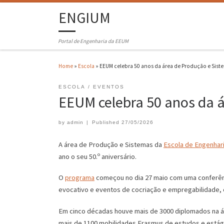
ENGIUM
Portal de Engenharia da EEUM
Home
»
Escola
»
EEUM celebra 50 anos da área de Produção e Sist
ESCOLA
EVENTOS
EEUM celebra 50 anos da 
by
admin
|
Published
27/05/2026
A área de Produção e Sistemas da
Escola de Engenhar
ano o seu 50.º aniversário.
O
programa
começou no dia 27 maio com uma conferênc
evocativo e eventos de cocriação e empregabilidade, e
Em cinco décadas houve mais de 3000 diplomados na á
mais de 1100 mobilidades Erasmus de estudos e estág