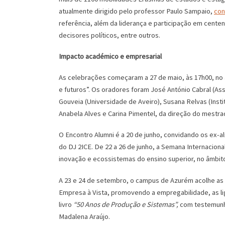
atualmente dirigido pelo professor Paulo Sampaio,
con
referência, além da liderança e participação em cente
decisores políticos, entre outros.
Impacto académico e empresarial
As celebrações começaram a 27 de maio, às 17h00, no 
e futuros”. Os oradores foram José António Cabral (As
Gouveia (Universidade de Aveiro), Susana Relvas (Inst
Anabela Alves e Carina Pimentel, da direção do mestra
O Encontro Alumni é a 20 de junho, convidando os ex-a
do DJ 2ICE. De 22 a 26 de junho, a Semana Internacion
inovação e ecossistemas do ensino superior, no âmbito
A 23 e 24 de setembro, o campus de Azurém acolhe as 
Empresa à Vista, promovendo a empregabilidade, as 
livro
“50 Anos de Produção e Sistemas”
,
com testemunh
Madalena Araújo.