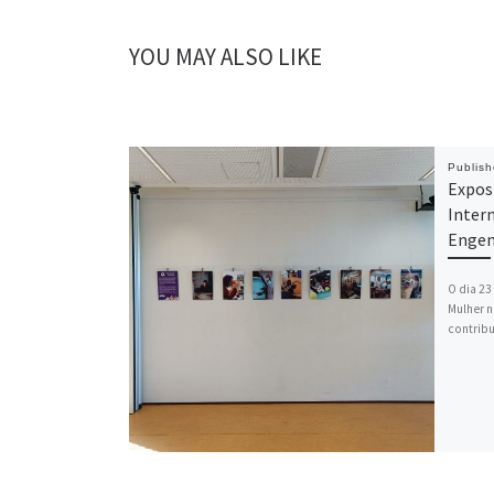
YOU MAY ALSO LIKE
Publis
Expos
Inter
Engen
O dia 23
Mulher n
contribu