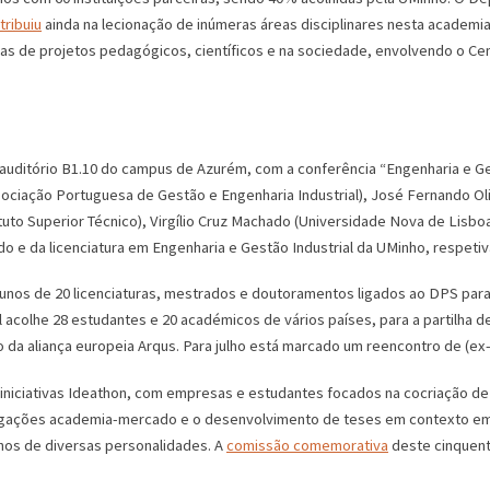
tribuiu
ainda na lecionação de inúmeras áreas disciplinares nesta academi
nas de projetos pedagógicos, científicos e na sociedade, envolvendo o Cen
auditório B1.10 do campus de Azurém, com a conferência “Engenharia e Ge
sociação Portuguesa de Gestão e Engenharia Industrial), José Fernando Ol
ituto Superior Técnico), Virgílio Cruz Machado (Universidade Nova de Lisb
do e da licenciatura em Engenharia e Gestão Industrial da UMinho, respeti
lunos de 20 licenciaturas, mestrados e doutoramentos ligados ao DPS para
al acolhe 28 estudantes e 20 académicos de vários países, para a partilha
 da aliança europeia Arqus. Para julho está marcado um reencontro de (ex
iniciativas Ideathon, com empresas e estudantes focados na cocriação de 
ligações academia-mercado e o desenvolvimento de teses em contexto em
os de diversas personalidades. A
comissão comemorativa
deste cinquente