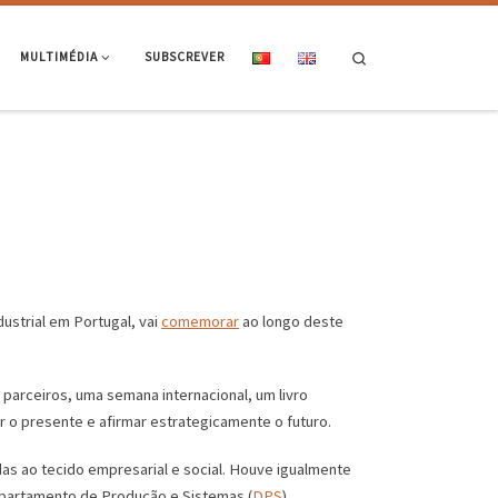
Search
MULTIMÉDIA
SUBSCREVER
ustrial em Portugal, vai
comemorar
ao longo deste
arceiros, uma semana internacional, um livro
r o presente e afirmar estrategicamente o futuro.
s ao tecido empresarial e social. Houve igualmente
epartamento de Produção e Sistemas (
DPS
),