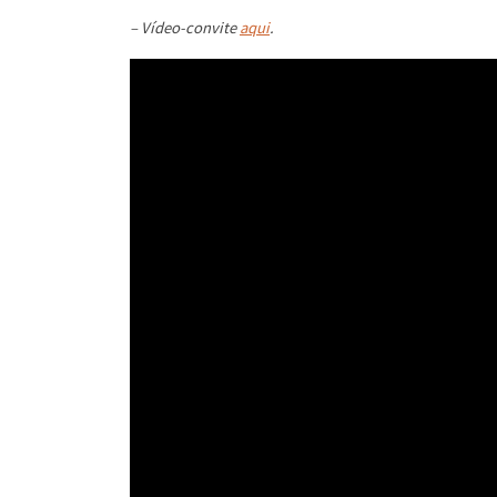
– Vídeo-convite
aqui
.