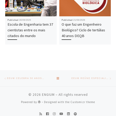
Published
30/09/2025
Published
21/06/2026
Escola de Engenharia tem 37
O que faz um Engenheiro
cientistas entre os mais
Biológico? Ciclo de tertúlias
citados do mundo
40 anos DEQB
Post navigation
Previous post
Nex
BACK TO POST LIST
EEUM CELEBRA 50 ANOS DA ÁREA DE PRODUÇÃO E SISTEMAS
EEUM REÚNE ESPECIALISTAS NOS 50 ANOS INFORMÁTICA NA UMINHO
© 2026
ENGIUM
– All rights reserved
Powered by
– Designed with the
Customizr theme