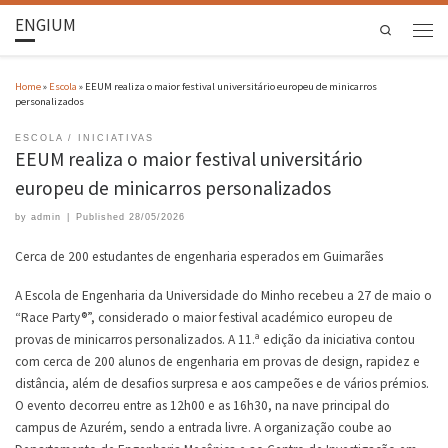
ENGIUM
Search
Home
»
Escola
»
EEUM realiza o maior festival universitário europeu de minicarros
personalizados
ESCOLA
INICIATIVAS
EEUM realiza o maior festival universitário
europeu de minicarros personalizados
by
admin
|
Published
28/05/2026
Cerca de 200 estudantes de engenharia esperados em Guimarães
A Escola de Engenharia da Universidade do Minho recebeu a 27 de maio o
“Race Party®”, considerado o maior festival académico europeu de
provas de minicarros personalizados. A 11.ª edição da iniciativa contou
com cerca de 200 alunos de engenharia em provas de design, rapidez e
distância, além de desafios surpresa e aos campeões e de vários prémios.
O evento decorreu entre as 12h00 e as 16h30, na nave principal do
campus de Azurém, sendo a entrada livre. A organização coube ao