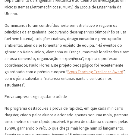
Departamento de Engenharia Mecânica e ao Centro de Investigação em
Microssistemas Eletromecânicos (CMEMS) da Escola de Engenharia da
UMinho.
Os minicarros foram construídos neste semestre letivo e seguem os
princípios da engenharia, procurando desempenhos ótimos (não se usa
fuel nem bateria), soluções criativas, design inovador e preocupação
ambiental, além de se fomentar o espírito de equipa. “Há eventos do
género no Reino Unido, Alemanha ou França, mas mais localizados e sem
a nossa dimensão, organização e experiência”, explica o professor
coordenador, Paulo Flores. Este projeto pedagógico foi recentemente
galardoado com o prémio europeu “
Arqus Teaching Excellence Award
”,
com o júri a salientar a “natureza entusiasmante e centrada nos
estudantes”.
Prova surpresa exige ajustar o bólide
No programa destacou-se a prova de rapidez, em que cada minicarro
dragster, criado pelos alunos e acionado apenas por uma mola, percorre
cinco metros o mais rápido possível. A prova de distância decorreu pelas
15h00, ganhando o veículo que chega mais longe num só lançamento.
Seguiu-se a prova surpresa, havendo 15 minutos para cada grupo ajustar