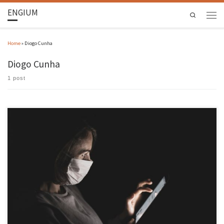
ENGIUM
Search
Home
»
Diogo Cunha
Diogo Cunha
1 post
– Foi criada uma iniciativa que se designa por “Via Verde I&D” que é liderada pela EEUM e que
pretende interagir com o tecido produtivo de Guimarães, para agilizar uma interação fácil e
profícua nos domínios do I&D e outros desafios tecnológicos, incluindo o apoio ao
desenvolvimento e certificação de novos produtos/serviços. – App para rastreio […]