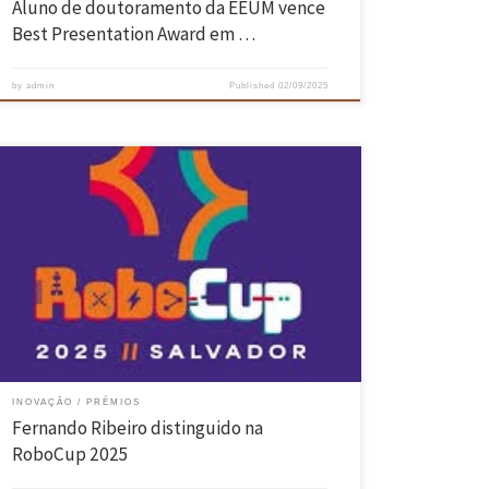
Aluno de doutoramento da EEUM vence
Best Presentation Award em …
by
admin
Published
02/09/2025
O investigador do Centro ALGORITMI da Escola de Engenharia da
UMinho, Fernando Ribeiro foi distinguido com o Gerhard
Kraetzschmar Award na RoboCup 2025, que decorreu de 15 a 21 de
julho, em Salvador da Bahia. No Brasil, o professor do departamento
de Eletrónica Industrial da Escola de Engenharia da Universidade
[…]
INOVAÇÃO
PRÉMIOS
Fernando Ribeiro distinguido na
RoboCup 2025