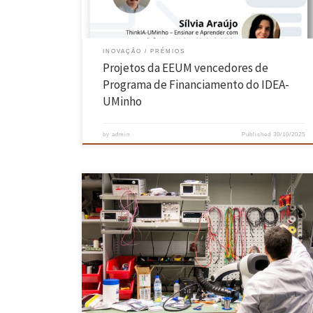
INOVAÇÃO
PRÉMIOS
Projetos da EEUM vencedores de
Programa de Financiamento do IDEA-
UMinho
by
admin
Published
30/10/2025
A Universidade do Minho tem 69 cientistas no grupo dos 2% mais
citados do mundo ao longo do último ano, segundo um estudo da
Universidade de Stanford (EUA) e do grupo editorial Elsevier, 37 dos
quais são investigadores da Escola de Engenharia. A lista, chamada
“World’s Top 2% Scientists 2025”, […]