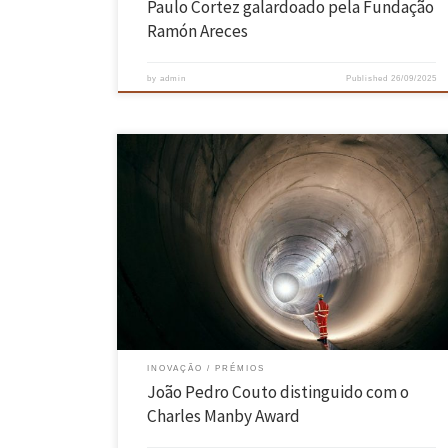
Paulo Cortez galardoado pela Fundação
Ramón Areces
by
admin
Published
26/09/2025
João Pedro Couto, professor da Escola de Engenharia da Universidad
do Minho, foi distinguido a 3 de julho, em Londres (Reino Unido), com 
Charles Manby Award – atribuído pela Institution of Civil Engineers
(ICE), uma entidade de referência mundial na engenharia civil -, pela
coautoria do melhor artigo científico […]
INOVAÇÃO
PRÉMIOS
João Pedro Couto distinguido com o
Charles Manby Award