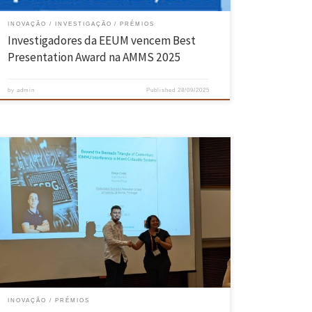
INOVAÇÃO
INVESTIGAÇÃO
PRÉMIOS
Investigadores da EEUM vencem Best
Presentation Award na AMMS 2025
by
admin
Published
28/09/2025
Diogo Costa, aluno do Programa Doutoral em Engenharia Eletrónica e
de Computadores, foi galardoado com o prémio Best Presentation
Award na última RTCSA 2025. Com o artigo “Beyond the Bermuda
Triangle of Contention: IOMMU Interference in Mixed Criticality
Systems”, o elemento do Centro ALGORITMI destacou-se em
Singapura na 31.ª edição […]
INOVAÇÃO
PRÉMIOS