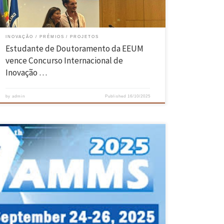
INOVAÇÃO
PRÉMIOS
PROJETOS
Estudante de Doutoramento da EEUM
vence Concurso Internacional de
Inovação …
by
admin
Published
16/10/2025
Durante a 7ª Conferência Internacional de Matemática Aplicada,
Modelação e Simulação (AMMS 2025), que decorreu entre os dias 24 e
26 de setembro, em Atenas, o artigo intitulado “Biologically-plausible
classification via a Dynamic Neural Field Self-Organizing Map” foi
distinguido com o Best Presentation Award. O trabalho é da autoria
de […]