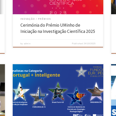
INOVAÇÃO
PRÉMIOS
Cerimónia do Prémio UMinho de
Iniciação na Investigação Científica 2025
by
admin
Published
24/10/2025
O Hospital da Senhora da Oliveira, em Guimarães, é finalista da
primeira edição dos Prémios dos Fundos Europeus 2025, na categoria
“Portugal + Inteligente”, com o projeto “Controlo Inteligente da Infeção
Hospitalar”, considerado uma das iniciativas mais inovadoras
financiadas por fundos comunitários. A candidatura concorre ao lado
de outras quatro: […]