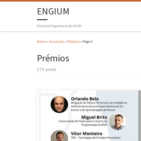
ENGIUM
Portal de Engenharia da EEUM
Home
»
Inovação
»
Prémios
»
Page 2
Prémios
174 posts
O Centro IDEA-UMinho anunciou, no dia 30 de outubro, os projetos
financiados no âmbito da 2ª chamada da edição de 2025, do Program
de Apoio a Projetos de Inovação e Desenvolvimento do Ensino e da
Aprendizagem. Dos quatro projetos vencedores desta 2a chamada de
2025, três são liderados por membros […]