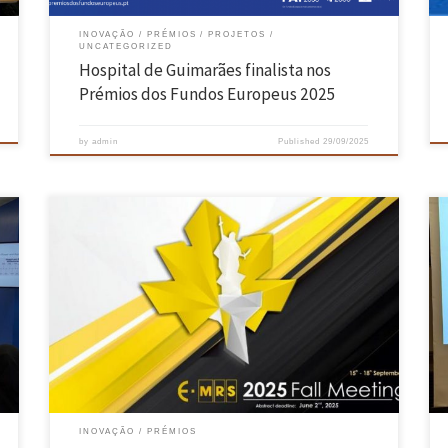
INOVAÇÃO
PRÉMIOS
PROJETOS
UNCATEGORIZED
Hospital de Guimarães finalista nos
Prémios dos Fundos Europeus 2025
by
admin
Published
29/09/2025
Cláudia Almeida Silva, investigadora do CMEMS, foi premiada com o
a
Young Researcher Award no European Materials Research Society Fall
Meeting 2025 (E-MRS Fall Meeting 2025), que decorreu em Varsóvia,
a
Polónia entre os dias 15 e 18 de setembro de 2025. A aluna de
doutoramento em Engenharia de Materiais, que desenvolve […]
INOVAÇÃO
PRÉMIOS