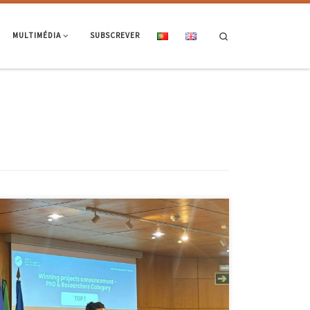
Search
MULTIMÉDIA
SUBSCREVER
Projeto “USludge4Fertilizer” premiado entre 178 candidaturas de 39
países na Call for Projects 2025 do H2O & Sustainability Innovation
Hub O estudante de doutoramento em Engenharia Mecânica José
Fernandes, da Escola de Engenharia da Universidade do Minho, e os
professores Hélder Puga (Engenharia Mecânica) e Paulo Ramísio
(Engenharia Civil) foram […]