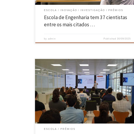
ESCOLA
INOVAÇÃO
INVESTIGAÇÃO
PRÉMIOS
Escola de Engenharia tem 37 cientistas
entre os mais citados …
by
admin
Published
30/09/2025
Paulo Cortez foi recentemente galardoado com a distinção “2025
Portuguese Excellence Professor of Artificial Intelligence in Spain” pel
Fundação Ramón Areces. Esta distinção atribuída pela entidade
espanhola reconhece a destacada carreira de investigação na área d
Inteligência Artificial do investigador do Centro ALGORITMI, docente
do Departamento de Sistemas de Informação […]
ESCOLA
PRÉMIOS