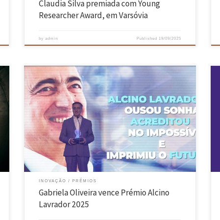
Claudia Silva premiada com Young
Researcher Award, em Varsóvia
by
admin
Published
19/09/2025
e
Maria Gabriela Jordão Oliveira, finalista do Mestrado em Engenharia
o
Física, é a vencedora do Prémio Alcino Lavrador 2025, o qual se destina
a distinguir o melhor estudante finalista de qualquer Mestrado
ministrado pela Escola de Engenharia da Universidade do Minho. Este
é um prémio anual e tem o valor pecuniário […]
INOVAÇÃO
PRÉMIOS
Gabriela Oliveira vence Prémio Alcino
Lavrador 2025