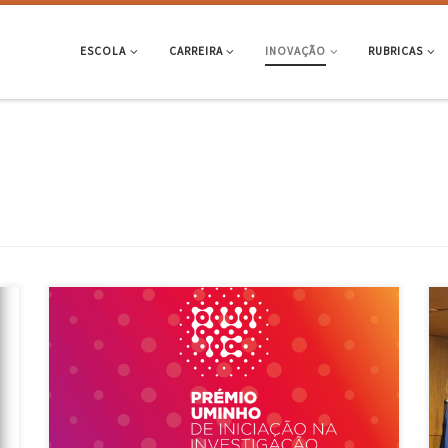
ESCOLA
CARREIRA
INOVAÇÃO
RUBRICAS
A cerimónia do Prémio UMinho de Iniciação na Investigação Científica
a
2025 realizou-se no passado dia 24 de outubro, à tarde, no auditório B1
(edifício 2) do campus de Gualtar, em Braga. A abertura contou com a
Vice-reitora para a Investigação e Inovação, Sandra Paiva, e o Vice-
reitor para a Educação […]