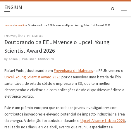
ENGIUM
Search
Home
»
Inovação
»
Doutorando da EEUM vence o Upcell Young Scientist Award 2026
INOVAÇÃO
PRÉMIOS
Doutorando da EEUM vence o Upcell Young
Scientist Award 2026
by
admin
|
Published
13/05/2026
Rafael Pinto, doutorando em
Engenharia de Materiais
na EEUM venceu o
Upcell Young Scientist Award 2026
por desenvolver uma bateria de lítio
sustentável, de estado sólido e impressa em 3D, que tem melhor
desempenho e eficiência e com aplicações desde dispositivos médicos a
eletrónica portátil.
Este é um prémio europeu que reconhece jovens investigadores com
contributos inovadores e elevado potencial de impacto industrial na área
da energia. A distinção foi atribuída durante o
Upcell Alliance Lisboa 2026
,
realizado nos dias 8 e 9 de abril, evento que reuniu especialistas e