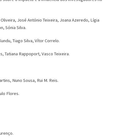
 Oliveira, José António Teixeira, Joana Azeredo, Lígia
, Sónia Silva.
ndu, Tiago Silva, Vítor Correlo.
s, Tatiana Rappoport, Vasco Teixeira.
artins, Nuno Sousa, Rui M. Reis.
ulo Flores.
urenço.