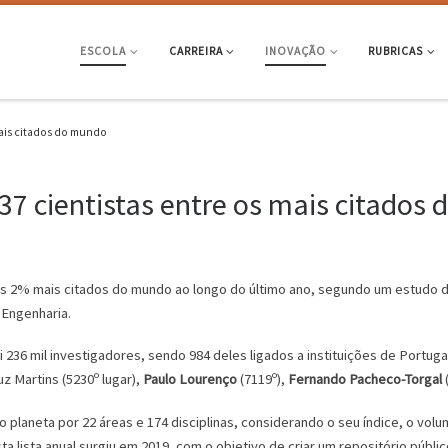
ESCOLA
CARREIRA
INOVAÇÃO
RUBRICAS
mais citados do mundo
37 cientistas entre os mais citados
os 2% mais citados do mundo ao longo do último ano, segundo um estudo da
 Engenharia.
lui 236 mil investigadores, sendo 984 deles ligados a instituições de Port
z Martins (5230º lugar),
Paulo Lourenço
(7119º),
Fernando Pacheco-Torgal
(
laneta por 22 áreas e 174 disciplinas, considerando o seu índice, o volu
lista anual surgiu em 2019, com o objetivo de criar um repositório públic