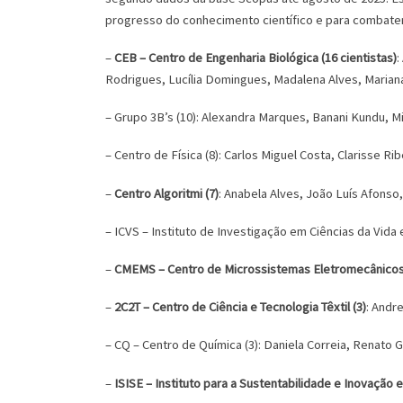
progresso do conhecimento científico e para combater
–
CEB – Centro de Engenharia Biológica (16 cientistas)
:
Rodrigues, Lucília Domingues, Madalena Alves, Mariana
– Grupo 3B’s (10): Alexandra Marques, Banani Kundu, Mig
– Centro de Física (8): Carlos Miguel Costa, Clarisse 
–
Centro Algoritmi (7)
: Anabela Alves, João Luís Afonso,
– ICVS – Instituto de Investigação em Ciências da Vida 
–
CMEMS – Centro de Microssistemas Eletromecânicos
–
2C2T – Centro de Ciência e Tecnologia Têxtil (3)
: Andr
– CQ – Centro de Química (3): Daniela Correia, Renato G
–
ISISE – Instituto para a Sustentabilidade e Inovação 