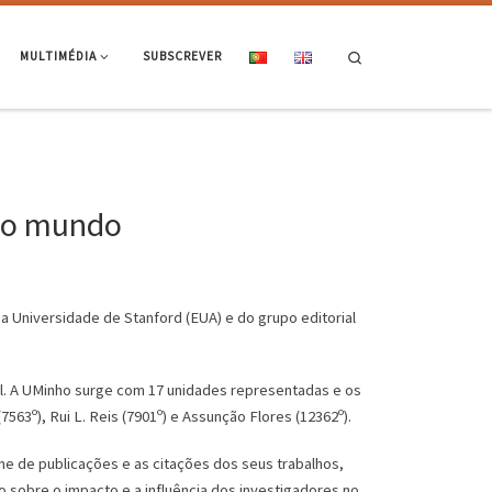
Search
MULTIMÉDIA
SUBSCREVER
 do mundo
 Universidade de Stanford (EUA) e do grupo editorial
ugal. A UMinho surge com 17 unidades representadas e os
7563º), Rui L. Reis (7901º) e Assunção Flores (12362º).
me de publicações e as citações dos seus trabalhos,
o sobre o impacto e a influência dos investigadores no