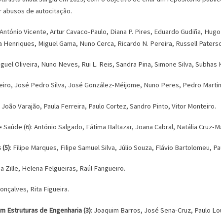
 abusos de autocitação.
 António Vicente, Artur Cavaco-Paulo, Diana P. Pires, Eduardo Gudiña, Hugo
 Henriques, Miguel Gama, Nuno Cerca, Ricardo N. Pereira, Russell Paterson
uel Oliveira, Nuno Neves, Rui L. Reis, Sandra Pina, Simone Silva, Subhas Ku
Ribeiro, José Pedro Silva, José González-Méijome, Nuno Peres, Pedro Martin
 João Varajão, Paula Ferreira, Paulo Cortez, Sandro Pinto, Vitor Monteiro.
e Saúde (6): António Salgado, Fátima Baltazar, Joana Cabral, Natália Cruz-M
 (5)
: Filipe Marques, Filipe Samuel Silva, Júlio Souza, Flávio Bartolomeu, Pa
ea Zille, Helena Felgueiras, Raúl Fangueiro.
onçalves, Rita Figueira.
em Estruturas de Engenharia (3)
: Joaquim Barros, José Sena-Cruz, Paulo Lo