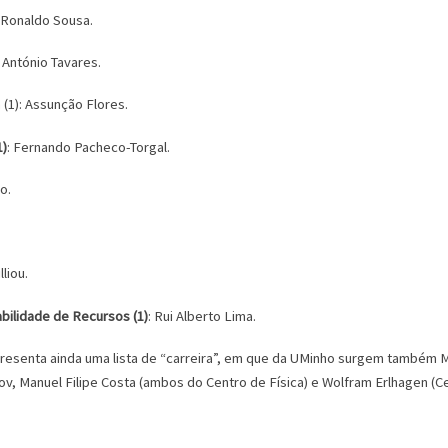
: Ronaldo Sousa.
: António Tavares.
(1): Assunção Flores.
1)
: Fernando Pacheco-Torgal.
o.
lliou.
bilidade de Recursos (1)
: Rui Alberto Lima.
resenta ainda uma lista de “carreira”, em que da UMinho surgem também M
udov, Manuel Filipe Costa (ambos do Centro de Física) e Wolfram Erlhagen (