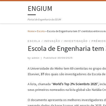
ENGIUM
Portal de Engenharia da EEUM
Home
»
Escola
»
Escola de Engenharia tem 37 cientistas entre os 
ESCOLA
INOVAÇÃO
INVESTIGAÇÃO
PRÉMIOS
Escola de Engenharia tem 
by
admin
|
Published
30/09/2025
A Universidade do Minho tem 69 cientistas no grupo d
Elsevier,
37
dos quais são investigadores da Escola de
A lista, chamada “
World’s Top 2% Scientists 2025
”, inc
seus primeiros nomeados na lista global são Natália Cru
O documento apresenta os melhores investigadores do p
segundo dados da base Scopus até agosto de 2025. Esta 