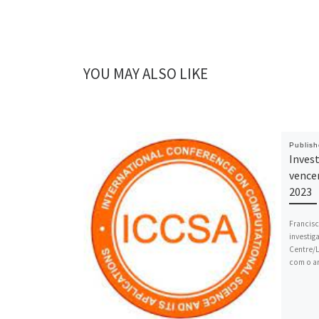
YOU MAY ALSO LIKE
Publis
Inves
vence
2023
Francisc
investi
Centre/L
com o ar