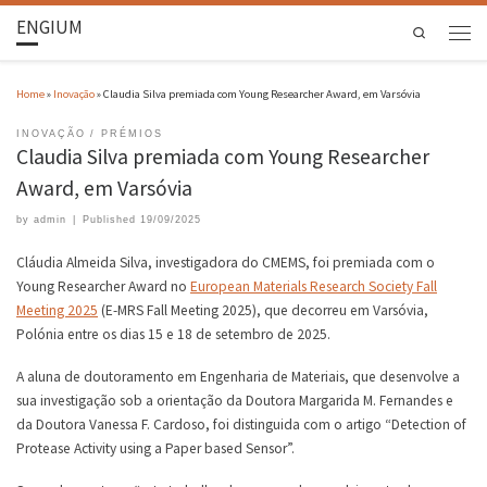
ENGIUM
Search
Home
»
Inovação
»
Claudia Silva premiada com Young Researcher Award, em Varsóvia
INOVAÇÃO
PRÉMIOS
Claudia Silva premiada com Young Researcher
Award, em Varsóvia
by
admin
|
Published
19/09/2025
Cláudia Almeida Silva, investigadora do CMEMS, foi premiada com o
Young Researcher Award no
European Materials Research Society Fall
Meeting 2025
(E-MRS Fall Meeting 2025), que decorreu em Varsóvia,
Polónia entre os dias 15 e 18 de setembro de 2025.
A aluna de doutoramento em Engenharia de Materiais, que desenvolve a
sua investigação sob a orientação da Doutora Margarida M. Fernandes e
da Doutora Vanessa F. Cardoso, foi distinguida com o artigo “Detection of
Protease Activity using a Paper based Sensor”.