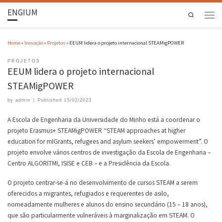
ENGIUM
Search
Home
»
Inovação
»
Projetos
»
EEUM lidera o projeto internacional STEAMigPOWER
PROJETOS
EEUM lidera o projeto internacional
STEAMigPOWER
by
admin
|
Published
15/02/2023
A Escola de Engenharia da Universidade do Minho está a coordenar o
projeto Erasmus+ STEAMigPOWER “STEAM approaches at higher
education for mIGrants, refugees and asylum seekers’ empowerment”. O
projeto envolve vários centros de investigação da Escola de Engenharia –
Centro ALGORITMI, ISISE e CEB – e a Presidência da Escola.
O projeto centrar-se-á no desenvolvimento de cursos STEAM a serem
oferecidos a migrantes, refugiados e requerentes de asilo,
nomeadamente mulheres e alunos do ensino secundário (15 – 18 anos),
que são particularmente vulneráveis à marginalização em STEAM. O