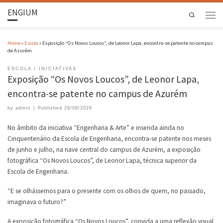
ENGIUM
Search
Home
»
Escola
»
Exposição “Os Novos Loucos”, de Leonor Lapa, encontra-se patente no campus
de Azurém
ESCOLA
INICIATIVAS
Exposição “Os Novos Loucos”, de Leonor Lapa,
encontra-se patente no campus de Azurém
by
admin
|
Published
29/06/2026
No âmbito da iniciativa “Engenharia & Arte” e inserida ainda no
Cinquentenário da Escola de Engenharia, encontra-se patente nos meses
de junho e julho, na nave central do campus de Azurém, a exposição
fotográfica “Os Novos Loucos”, de Leonor Lapa, técnica superior da
Escola de Engenharia.
“E se olhássemos para o presente com os olhos de quem, no passado,
imaginava o futuro?”
A exposição fotográfica “Os Novos Loucos”, convida a uma reflexão visual